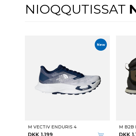
NIOQQUTISSAT
New
M VECTIV ENDURIS 4
M B2B 
DKK 1.199
DKK 1.