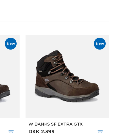
New
New
W BANKS SF EXTRA GTX
DKK 2.399