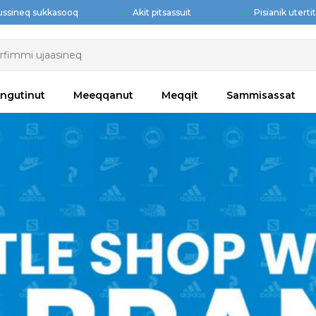
ussineq sukkasooq
Akit pitsassuit
Pisianik uterti
ngutinut
Meeqqanut
Meqqit
Sammisassat