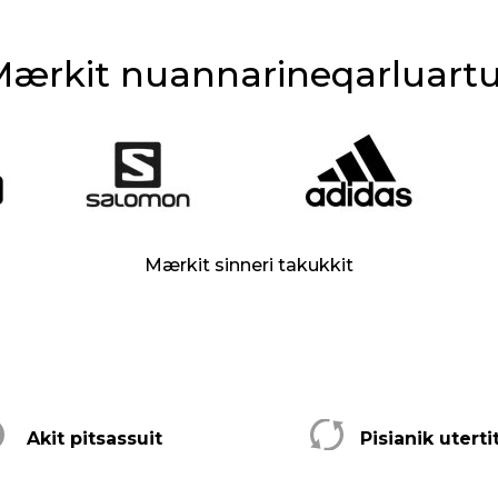
ærkit nuannarineqarluart
Mærkit sinneri takukkit
Akit pitsassuit
Pisianik utert