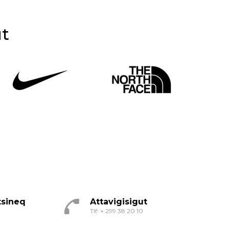
ut
itsineq
Attavigisigut
Tlf: + 299 38 20 10