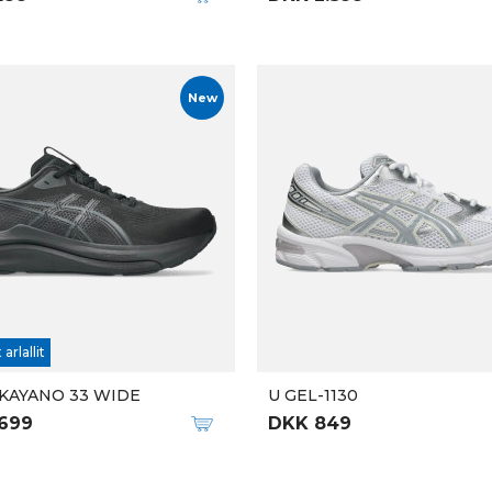
New
 arlallit
KAYANO 33 WIDE
U GEL-1130
.699
DKK 849