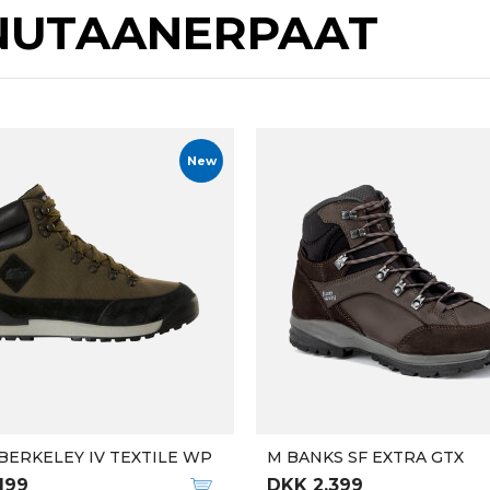
NUTAANERPAAT
New
BERKELEY IV TEXTILE WP
M BANKS SF EXTRA GTX
199
DKK 2.399