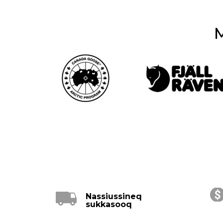
M
Nassiussineq
sukkasooq