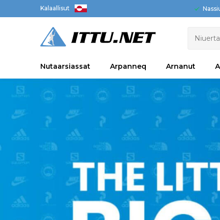
Kalaallisut
Nassi
Nutaarsiassat
Arpanneq
Arnanut
A