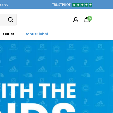
tsineq
0
Outlet
BonusKlubbi