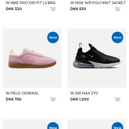
W NIKE PRO DRI-FIT LS BRA
W NSW WR POLY KNIT JACKET
DKK 320
DKK 530
New
New
W FIELD GENERAL
W AIR MAX 270
DKK 750
DKK 1.200
New
New