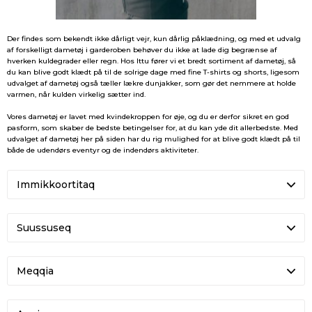
Der findes som bekendt ikke dårligt vejr, kun dårlig påklædning, og med et udvalg
af forskelligt dametøj i garderoben behøver du ikke at lade dig begrænse af
hverken kuldegrader eller regn. Hos Ittu fører vi et bredt sortiment af dametøj, så
du kan blive godt klædt på til de solrige dage med fine T-shirts og shorts, ligesom
udvalget af dametøj også tæller lækre dunjakker, som gør det nemmere at holde
varmen, når kulden virkelig sætter ind.
Vores dametøj er lavet med kvindekroppen for øje, og du er derfor sikret en god
pasform, som skaber de bedste betingelser for, at du kan yde dit allerbedste. Med
udvalget af dametøj her på siden har du rig mulighed for at blive godt klædt på til
både de udendørs eventyr og de indendørs aktiviteter.
Suussuseq
Meqqia