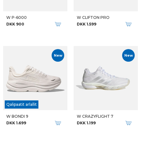
W P-6000
W CLIFTON PRO
DKK 900
DKK 1.599
New
New
Qalipaatit arlallit
W BONDI 9
W CRAZYFLIGHT 7
DKK 1.699
DKK 1.199