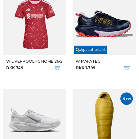
Qalipaatit arlallit
W LIVERPOOL FC HOME 26/27 JSY
W MAFATE 5
DKK 749
DKK 1.799
New