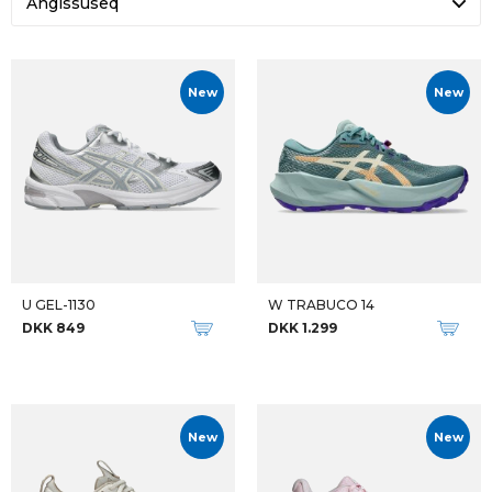
Angissuseq
New
New
U GEL-1130
W TRABUCO 14
DKK 849
DKK 1.299
New
New