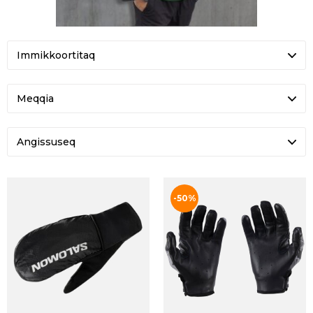
Meqqia
Angissuseq
-50%