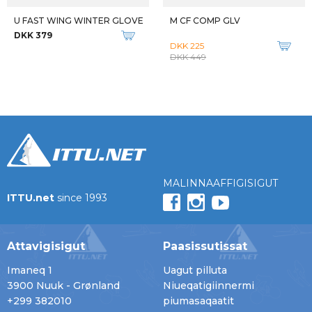
U FAST WING WINTER GLOVE
M CF COMP GLV
DKK 379
DKK 225
DKK 449
MALINNAAFFIGISIGUT
ITTU.net
since 1993
Attavigisigut
Paasissutissat
Imaneq 1
Uagut pilluta
3900 Nuuk - Grønland
Niueqatigiinnermi
+299 382010
piumasaqaatit