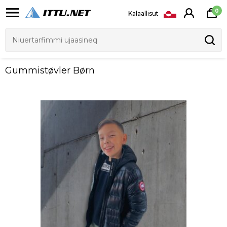
0
Kalaallisut
Gummistøvler Børn