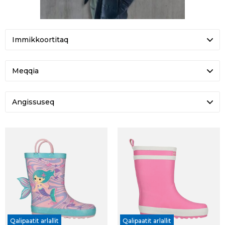
Meqqia
Angissuseq
Qalipaatit arlallit
Qalipaatit arlallit