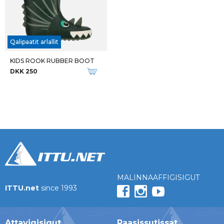
Qalipaatit arlallit
KIDS ROOK RUBBER BOOT
DKK 250
MALINNAAFFIGISIGUT
ITTU.net
since 1993
Attavigisigut
Paasissutissat