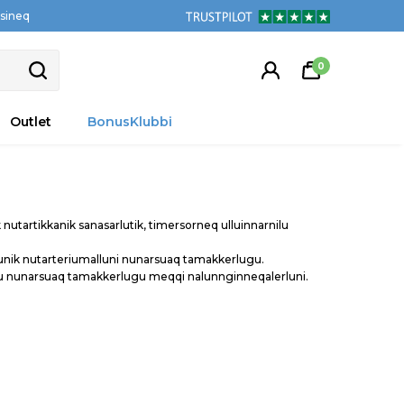
tsineq
0
Outlet
BonusKlubbi
utartikkanik sanasarlutik, timersorneq ulluinnarnilu
usunik nutarteriumalluni nunarsuaq tamakkerlugu.
tillu nunarsuaq tamakkerlugu meqqi nalunnginneqalerluni.