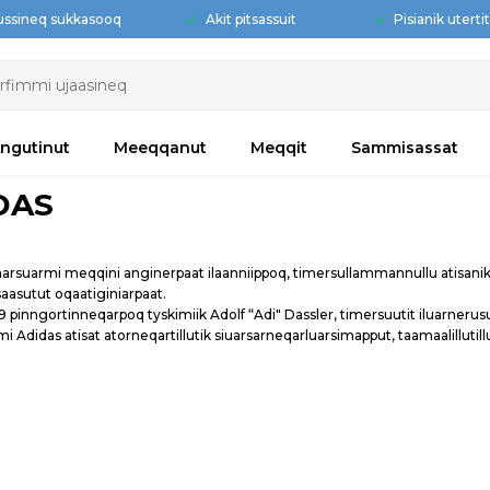
ussineq sukkasooq
Akit pitsassuit
Pisianik uterti
ngutinut
Meeqqanut
Meqqit
Sammisassat
DAS
arsuarmi meqqini anginerpaat ilaanniippoq, timersullammannullu atisanik n
saasutut oqaatiginiarpaat.
9 pinngortinneqarpoq tyskimiik Adolf “Adi" Dassler, timersuutit iluarner
i Adidas atisat atorneqartillutik siuarsarneqarluarsimapput, taamaalillu