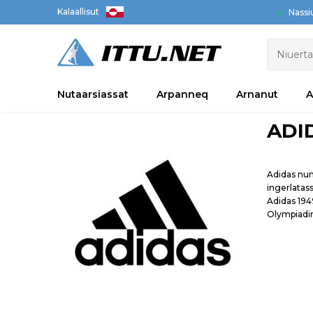
Kalaallisut
Nassi
Nutaarsiassat
Arpanneq
Arnanut
A
ADI
Adidas nun
ingerlatas
Adidas 194
Olympiadim