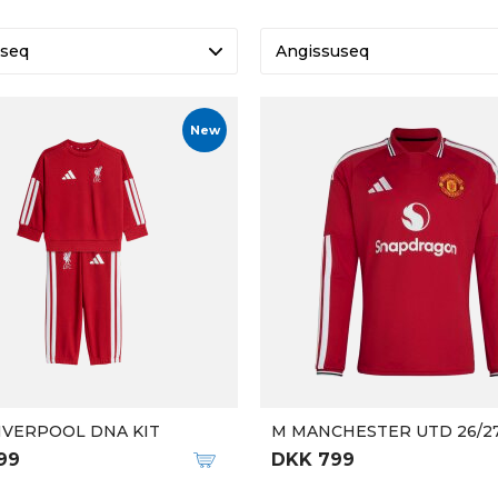
seq
Angissuseq
New
IVERPOOL DNA KIT
99
DKK 799