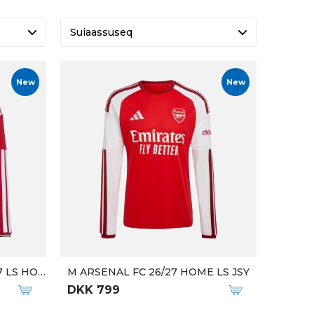
Suiaassuseq
New
New
M MANCHESTER UTD 26/27 LS HOME
M ARSENAL FC 26/27 HOME LS JSY
DKK 799