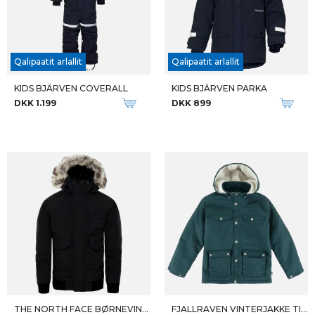
Qalipaatit arlallit
Qalipaatit arlallit
KIDS BJÄRVEN COVERALL
KIDS BJÄRVEN PARKA
DKK 1.199
DKK 899
THE NORTH FACE BØRNEVINTERJAKKE B GOTHAM DOWN JKT
FJALLRAVEN VINTERJAKKE TIL BØRN GREENLAND WINTER