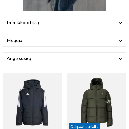
Meqqia
Angissuseq
Qalipaatit arlallit