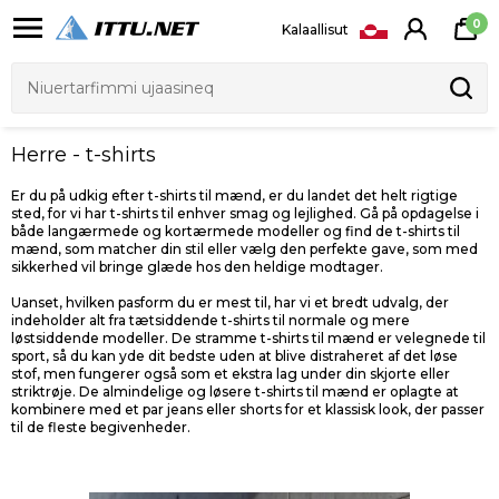
0
Kalaallisut
Herre - t-shirts
Er du på udkig efter t-shirts til mænd, er du landet det helt rigtige
sted, for vi har t-shirts til enhver smag og lejlighed. Gå på opdagelse i
både langærmede og kortærmede modeller og find de t-shirts til
mænd, som matcher din stil eller vælg den perfekte gave, som med
sikkerhed vil bringe glæde hos den heldige modtager.
Uanset, hvilken pasform du er mest til, har vi et bredt udvalg, der
indeholder alt fra tætsiddende t-shirts til normale og mere
løstsiddende modeller. De stramme t-shirts til mænd er velegnede til
sport, så du kan yde dit bedste uden at blive distraheret af det løse
stof, men fungerer også som et ekstra lag under din skjorte eller
striktrøje. De almindelige og løsere t-shirts til mænd er oplagte at
kombinere med et par jeans eller shorts for et klassisk look, der passer
til de fleste begivenheder.