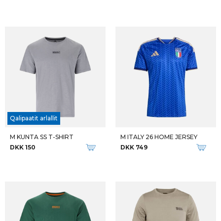
Qalipaatit arlallit
M KUNTA SS T-SHIRT
M ITALY 26 HOME JERSEY
DKK 150
DKK 749