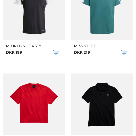
M TIRO26L JERSEY
M 3S SJ TEE
DKK 199
DKK 219