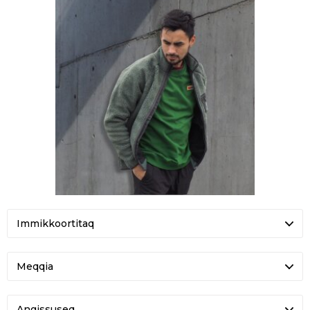
Meqqia
Angissuseq