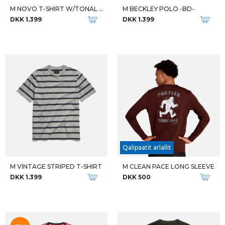
M NOVO T-SHIRT W/TONAL DISC
M BECKLEY POLO -BD-
DKK 1.399
DKK 1.399
Qalipaatit arlallit
M VINTAGE STRIPED T-SHIRT
M CLEAN PACE LONG SLEEVE
DKK 1.399
DKK 500