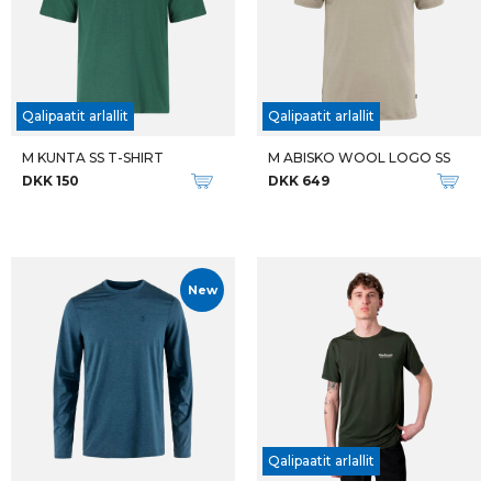
Qalipaatit arlallit
Qalipaatit arlallit
M KUNTA SS T-SHIRT
M ABISKO WOOL LOGO SS
DKK 150
DKK 649
New
Qalipaatit arlallit