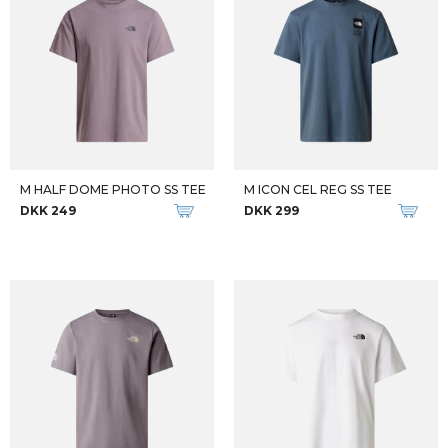
M HALF DOME PHOTO SS TEE
M ICON CEL REG SS TEE
DKK 249
DKK 299