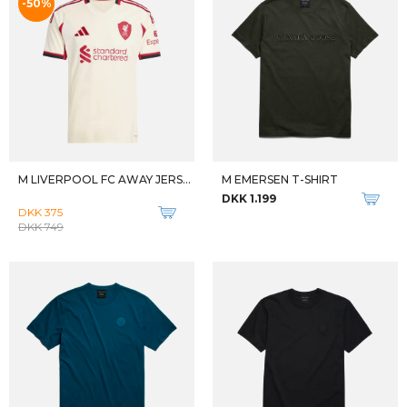
-50%
M LIVERPOOL FC AWAY JERSEY
M EMERSEN T-SHIRT
DKK 1.199
DKK 375
DKK 749