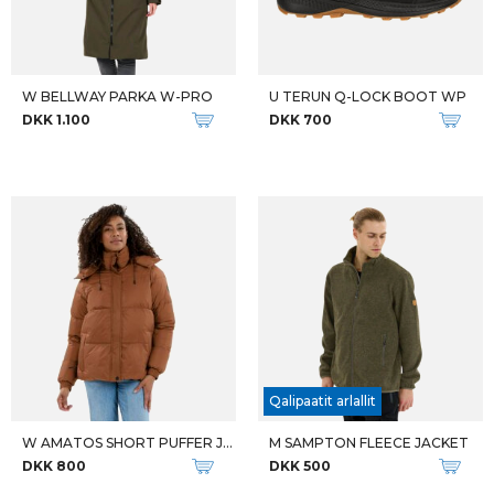
W BELLWAY PARKA W-PRO
U TERUN Q-LOCK BOOT WP
DKK 1.100
DKK 700
Qalipaatit arlallit
W AMATOS SHORT PUFFER JKT
M SAMPTON FLEECE JACKET
DKK 800
DKK 500