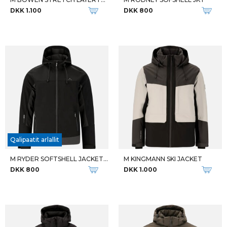
DKK 1.100
DKK 800
Qalipaatit arlallit
M RYDER SOFTSHELL JACKET W-PRO
M KINGMANN SKI JACKET
DKK 800
DKK 1.000