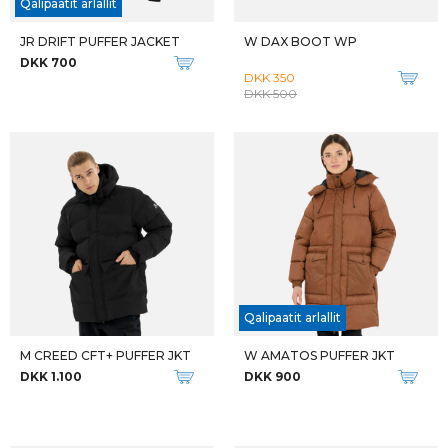
Qalipaatit arlallit
JR DRIFT PUFFER JACKET
W DAX BOOT WP
DKK 700
DKK 350
DKK 500
Qalipaatit arlallit
M CREED CFT+ PUFFER JKT
W AMATOS PUFFER JKT
DKK 1.100
DKK 900