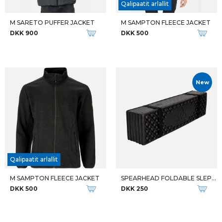
Qalipaatit arlallit
M SARETO PUFFER JACKET
M SAMPTON FLEECE JACKET
DKK 900
DKK 500
New
Qalipaatit arlallit
M SAMPTON FLEECE JACKET
SPEARHEAD FOLDABLE SLEPPING PA
DKK 500
DKK 250