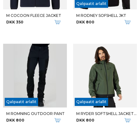
Qalipaatit arlallit
M COCOON FLEECE JACKET
M RODNEY SOFSHELL JKT
DKK 350
DKK 800
Qalipaatit arlallit
Qalipaatit arlallit
M ROMNING OUTDOOR PANT
M RYDER SOFTSHELL JACKET W-PRO
DKK 800
DKK 800