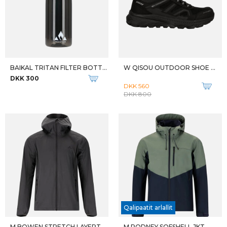
BAIKAL TRITAN FILTER BOTTLE
W QISOU OUTDOOR SHOE WP
DKK 300
DKK 560
DKK 800
Qalipaatit arlallit
M BOWEN STRETCH LAYERTECH JKT
M RODNEY SOFSHELL JKT