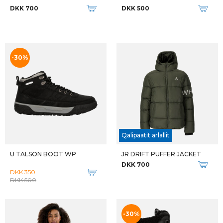
DKK 700
DKK 500
-30%
Qalipaatit arlallit
U TALSON BOOT WP
JR DRIFT PUFFER JACKET
DKK 700
DKK 350
DKK 500
-30%