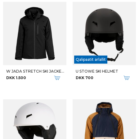
Qalipaatit arlallit
W JADA STRETCH SKI JACKET W-PR
U STOWE SKI HELMET
DKK 1.500
DKK 700