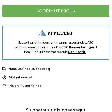
Ilaasortaallutit niuernerit naammasseriarukku 150
pointinnassaatit nalilimmik DKK 150
Ilaasortanngorit
imaluunniit ilaasortaareeruit
Uani iserit
..
Nassiussineq sukkasooq
Akit pitsassuit
Pisianik utertitsineq
Siunnersuutigisinnaasagut