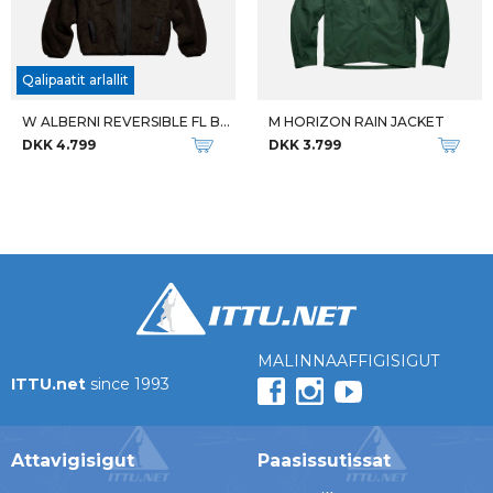
Qalipaatit arlallit
W ALBERNI REVERSIBLE FL BOMBER
M HORIZON RAIN JACKET
DKK 4.799
DKK 3.799
MALINNAAFFIGISIGUT
ITTU.net
since 1993
Attavigisigut
Paasissutissat