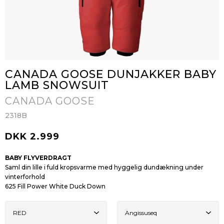
CANADA GOOSE DUNJAKKER BABY
LAMB SNOWSUIT
CANADA GOOSE
2318B
DKK 2.999
BABY FLYVERDRAGT
Saml din lille i fuld kropsvarme med hyggelig dundækning under
vinterforhold
625 Fill Power White Duck Down