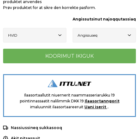
produktet anvendes
Prøv produktet for at sikre den korrekte pasform.
Angissutsinut najoqqutassiaq
Ilaasortaallutit niuernerit naammasseriarukku 19
pointinnassaatit nalilimmik DKK 19
Ilaasortanngorit
imaluunniit ilaasortaareeruit
Uani iserit
..
Nassiussineq sukkasooq
Akit pitsassuit