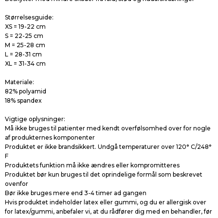
Størrelsesguide:
XS = 19-22 cm
S = 22-25 cm
M = 25-28 cm
L = 28-31 cm
XL = 31-34 cm
Materiale:
82% polyamid
18% spandex
Vigtige oplysninger:
Må ikke bruges til patienter med kendt overfølsomhed over for nogle
af produkternes komponenter
Produktet er ikke brandsikkert. Undgå temperaturer over 120° C/248°
F
Produktets funktion må ikke ændres eller kompromitteres
Produktet bør kun bruges til det oprindelige formål som beskrevet
ovenfor
Bør ikke bruges mere end 3-4 timer ad gangen
Hvis produktet indeholder latex eller gummi, og du er allergisk over
for latex/gummi, anbefaler vi, at du rådfører dig med en behandler, før