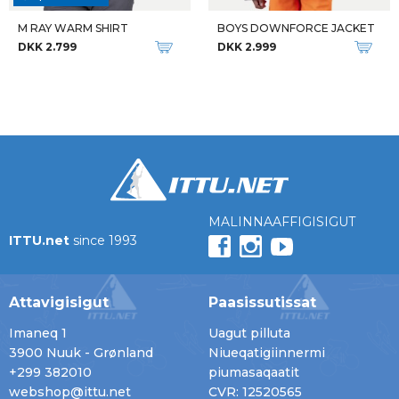
M RAY WARM SHIRT
BOYS DOWNFORCE JACKET
DKK 2.799
DKK 2.999
MALINNAAFFIGISIGUT
ITTU.net
since 1993
Attavigisigut
Paasissutissat
Imaneq 1
Uagut pilluta
3900 Nuuk - Grønland
Niueqatigiinnermi
+299 382010
piumasaqaatit
webshop@ittu.net
CVR: 12520565