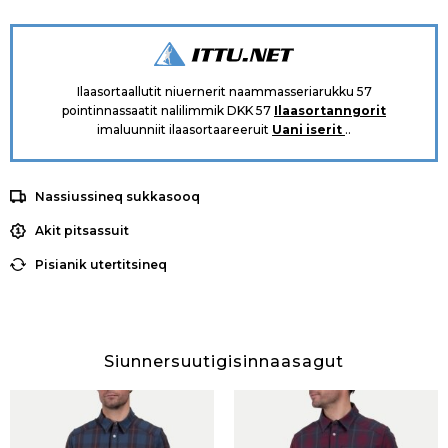
Ilaasortaallutit niuernerit naammasseriarukku 57
pointinnassaatit nalilimmik DKK 57
Ilaasortanngorit
imaluunniit ilaasortaareeruit
Uani iserit
..
Nassiussineq sukkasooq
Akit pitsassuit
Pisianik utertitsineq
Siunnersuutigisinnaasagut