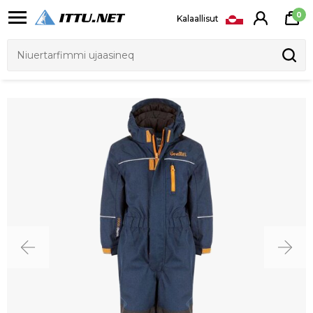
0
Kalaallisut