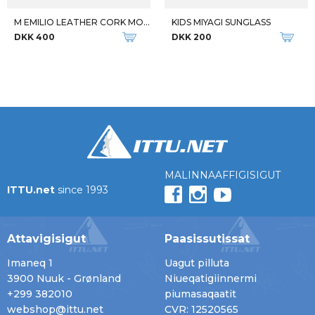
M EMILIO LEATHER CORK MOC V2
KIDS MIYAGI SUNGLASS
DKK 400
DKK 200
MALINNAAFFIGISIGUT
ITTU.net
since 1993
Attavigisigut
Paasissutissat
Imaneq 1
Uagut pilluta
3900 Nuuk - Grønland
Niueqatigiinnermi
+299 382010
piumasaqaatit
webshop@ittu.net
CVR: 12520565