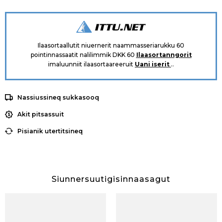
Ilaasortaallutit niuernerit naammasseriarukku 60
pointinnassaatit nalilimmik DKK 60
Ilaasortanngorit
imaluunniit ilaasortaareeruit
Uani iserit
..
Nassiussineq sukkasooq
Akit pitsassuit
Pisianik utertitsineq
Siunnersuutigisinnaasagut