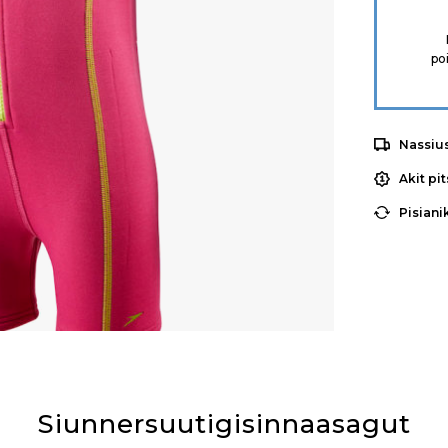
po
Nassiu
Akit pi
Pisiani
Siunnersuutigisinnaasagut