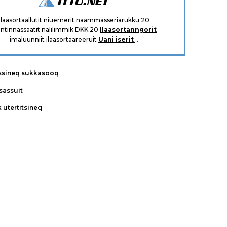
Ilaasortaallutit niuernerit naammasseriarukku 20
intinnassaatit nalilimmik DKK 20
Ilaasortanngorit
imaluunniit ilaasortaareeruit
Uani iserit
..
ssineq sukkasooq
tsassuit
k utertitsineq