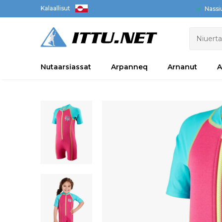
Kalaallisut
Nassi
Nutaarsiassat
Arpanneq
Arnanut
A