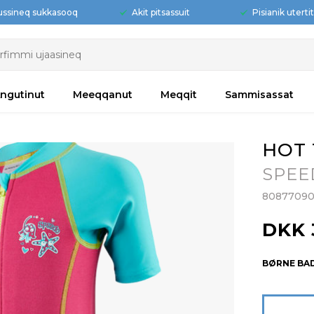
ussineq sukkasooq
Akit pitsassuit
Pisianik uterti
ngutinut
Meeqqanut
Meqqit
Sammisassat
HOT 
SPEE
8087709
DKK 
BØRNE BA