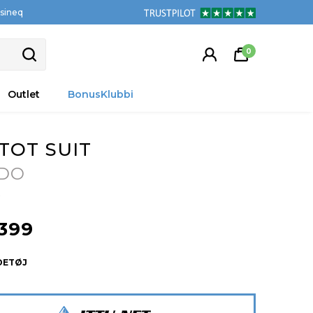
tsineq
0
Outlet
BonusKlubbi
TOT SUIT
DO
0
399
DETØJ