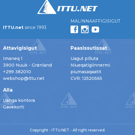
MALINNAAFFIGISIGUT
ITTU.net
since 1993
Attavigisigut
Paasissutissat
Imaneq 1
Uagut pilluta
3900 Nuuk - Grønland
Niueqatigiinnermi
+299 382010
piumasaqaatit
webshop@ittu.net
CVR: 12520565
Alla
Uanga kontora
Gavekorti
Copyright - ITTU.NET - All right reserved.