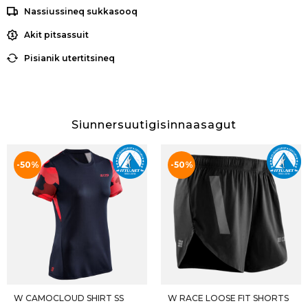
Nassiussineq sukkasooq
Akit pitsassuit
Pisianik utertitsineq
Siunnersuutigisinnaasagut
25ittu
25ittu
-50%
-50%
W CAMOCLOUD SHIRT SS
W RACE LOOSE FIT SHORTS