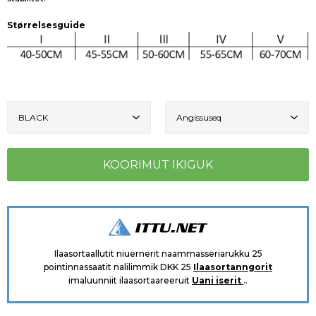
Størrelsesguide
Ilaasortaallutit niuernerit naammasseriarukku 25
pointinnassaatit nalilimmik DKK 25
Ilaasortanngorit
imaluunniit ilaasortaareeruit
Uani iserit
..