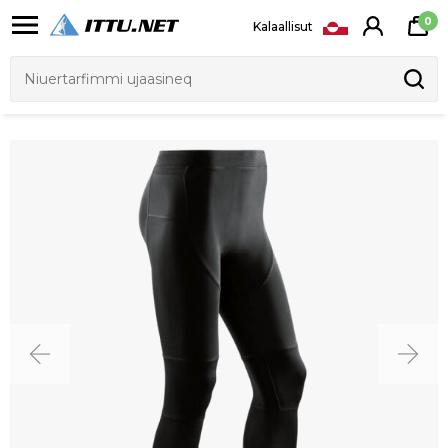
0
Kalaallisut