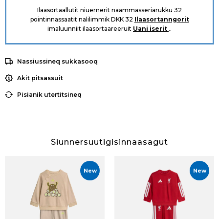
Ilaasortaallutit niuernerit naammasseriarukku 32
pointinnassaatit nalilimmik DKK 32
Ilaasortanngorit
imaluunniit ilaasortaareeruit
Uani iserit
..
Nassiussineq sukkasooq
Akit pitsassuit
Pisianik utertitsineq
Siunnersuutigisinnaasagut
New
New