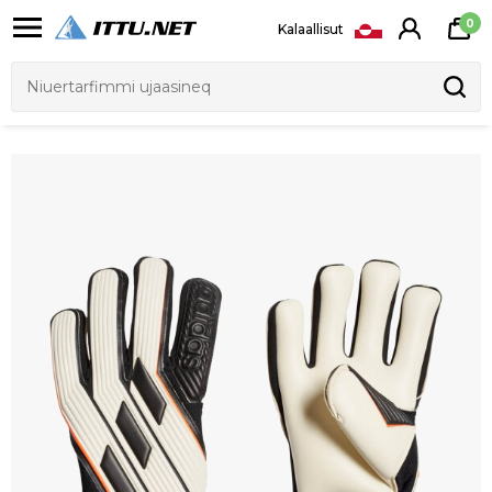
0
Kalaallisut