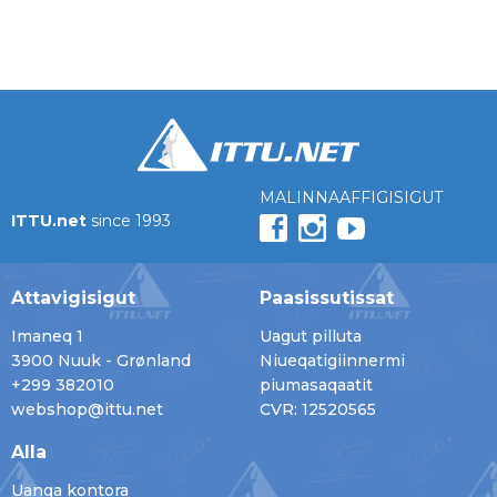
MALINNAAFFIGISIGUT
ITTU.net
since 1993
Attavigisigut
Paasissutissat
Imaneq 1
Uagut pilluta
3900 Nuuk - Grønland
Niueqatigiinnermi
+299 382010
piumasaqaatit
webshop@ittu.net
CVR: 12520565
Alla
Uanga kontora