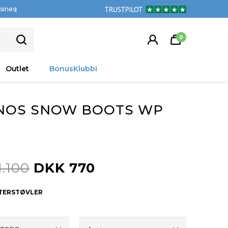
tsineq
0
Outlet
BonusKlubbi
INOS SNOW BOOTS WP
.100
DKK 770
NTERSTØVLER