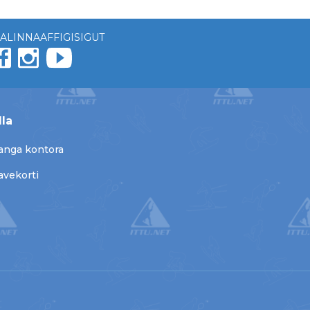
ALINNAAFFIGISIGUT
lla
anga kontora
avekorti