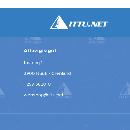
Attavigisigut
Imaneq 1
3900 Nuuk - Grønland
+299 382010
webshop@ittu.net