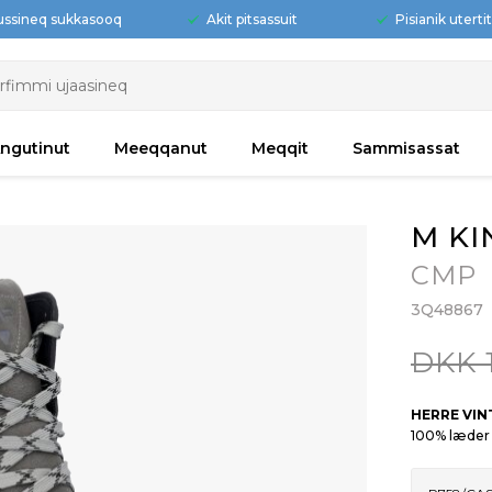
ussineq sukkasooq
Akit pitsassuit
Pisianik uterti
ngutinut
Meeqqanut
Meqqit
Sammisassat
M K
CMP
3Q48867
DKK 1
HERRE VI
100% læder