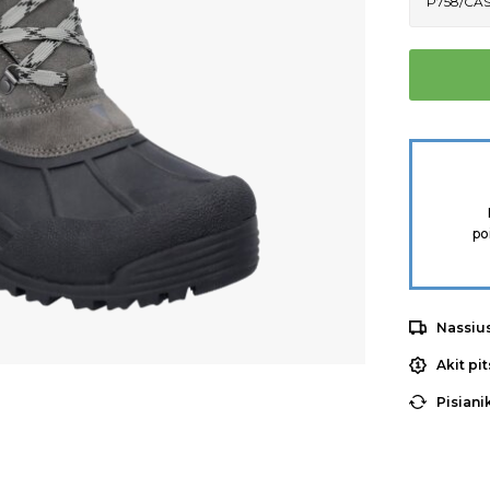
po
Nassiu
Akit pi
Pisiani