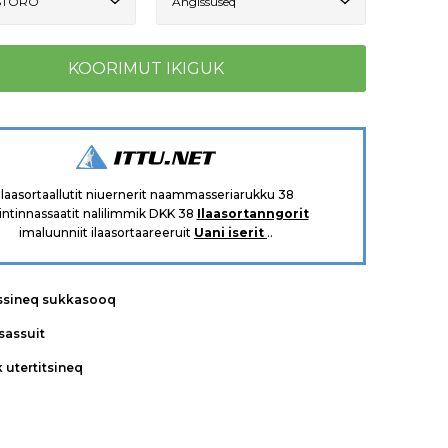
Ilaasortaallutit niuernerit naammasseriarukku 38
intinnassaatit nalilimmik DKK 38
Ilaasortanngorit
imaluunniit ilaasortaareeruit
Uani iserit
..
ssineq sukkasooq
tsassuit
k utertitsineq