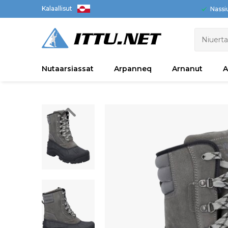
Kalaallisut
Nassi
Nutaarsiassat
Arpanneq
Arnanut
A