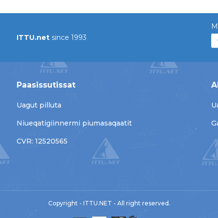
M
ITTU.net
since 1993
Paasissutissat
A
Uagut pilluta
U
Niueqatigiinnermi piumasaqaatit
G
CVR: 12520565
Copyright - ITTU.NET - All right reserved.