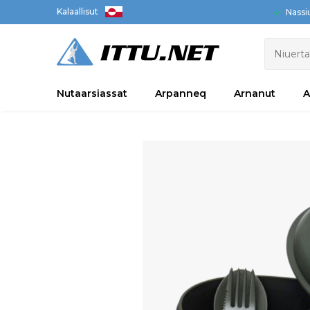
Kalaallisut
Nassi
Nutaarsiassat
Arpanneq
Arnanut
A