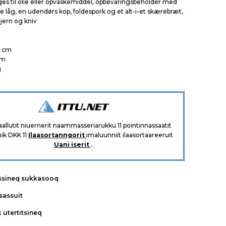
ges til olie eller opvaskemiddel, opbevaringsbeholder med
 låg, en udendørs kop, foldespork og et alt-i-et skærebræt,
ejern og kniv
5 cm
cm
g
taallutit niuernerit naammasseriarukku 11 pointinnassaatit
ik DKK 11
Ilaasortanngorit
imaluunniit ilaasortaareeruit
Uani iserit
..
ssineq sukkasooq
tsassuit
k utertitsineq