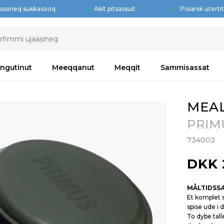
ussineq sukkasooq
Akit pitsassuit
Pisianik uterti
ngutinut
Meeqqanut
Meqqit
Sammisassat
MEAL
PRIM
734002
DKK 
MÅLTIDSS
Et komplet s
spise ude i de
To dybe tall