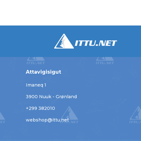
Attavigisigut
Imaneq 1
3900 Nuuk - Grønland
+299 382010
webshop@ittu.net