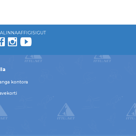
ALINNAAFFIGISIGUT
lla
anga kontora
avekorti