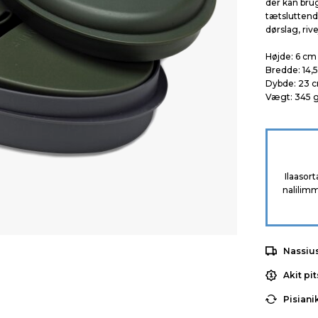
der kan bru
tætsluttende
dørslag, riv
Højde:
6 cm
Bredde:
14,
Dybde:
23 
Vægt:
345 
Ilaasor
nalilimm
Nassiu
Akit pi
Pisiani