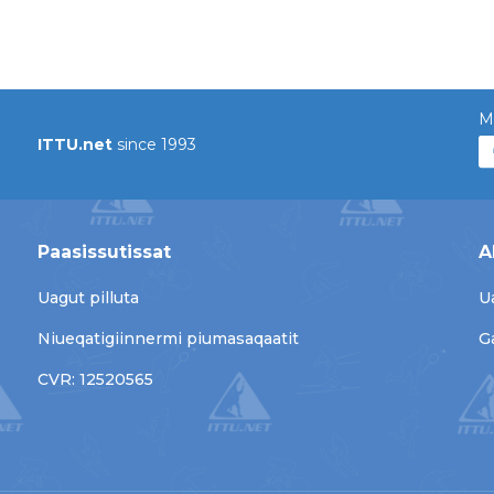
M
ITTU.net
since 1993
Paasissutissat
A
Uagut pilluta
U
Niueqatigiinnermi piumasaqaatit
G
CVR: 12520565