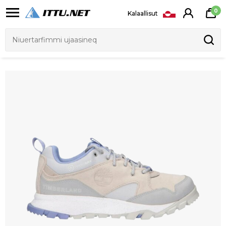
0
Kalaallisut