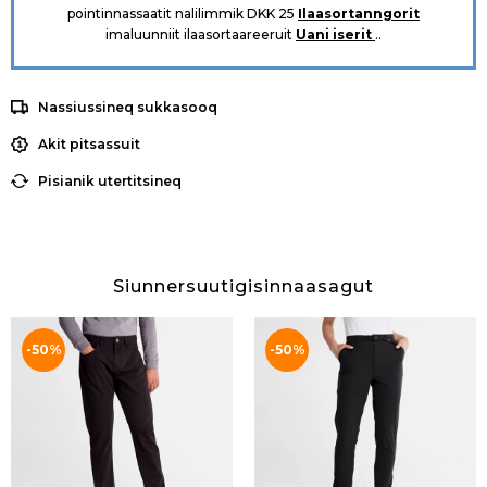
pointinnassaatit nalilimmik DKK 25
Ilaasortanngorit
imaluunniit ilaasortaareeruit
Uani iserit
..
Nassiussineq sukkasooq
Akit pitsassuit
Pisianik utertitsineq
Siunnersuutigisinnaasagut
-50%
-50%