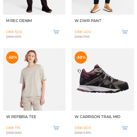
M REC DENIM
W DWR PANT
DKK 500
DKK 400
DKK 999
DKK 799
-50%
-50%
W REFIBRA TEE
W CARRISON TRAIL MID
DKK 175
DKK 600
DKK 349
DKK 1.199