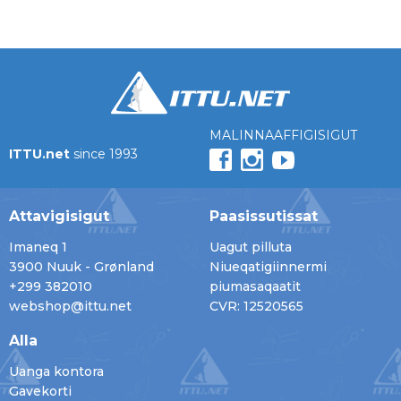
MALINNAAFFIGISIGUT
ITTU.net
since 1993
Attavigisigut
Paasissutissat
Imaneq 1
Uagut pilluta
3900 Nuuk - Grønland
Niueqatigiinnermi
+299 382010
piumasaqaatit
webshop@ittu.net
CVR: 12520565
Alla
Uanga kontora
Gavekorti