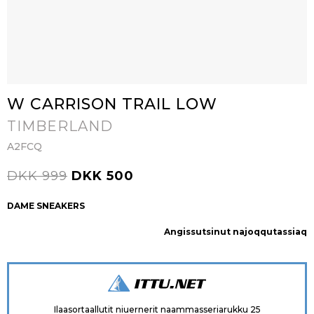
W CARRISON TRAIL LOW
TIMBERLAND
A2FCQ
DKK 999
DKK 500
DAME SNEAKERS
Angissutsinut najoqqutassiaq
Ilaasortaallutit niuernerit naammasseriarukku 25