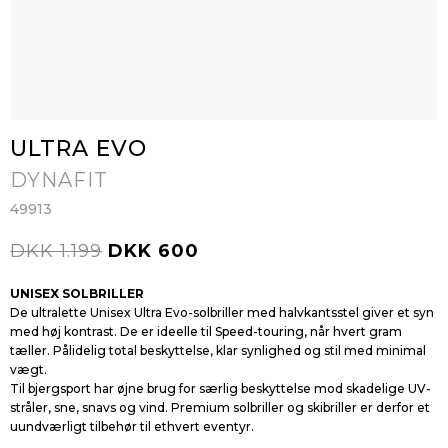
ULTRA EVO
DYNAFIT
49913
DKK 1.199
DKK 600
UNISEX SOLBRILLER
De ultralette Unisex Ultra Evo-solbriller med halvkantsstel giver et syn
med høj kontrast. De er ideelle til Speed-touring, når hvert gram
tæller. Pålidelig total beskyttelse, klar synlighed og stil med minimal
vægt.
Til bjergsport har øjne brug for særlig beskyttelse mod skadelige UV-
stråler, sne, snavs og vind. Premium solbriller og skibriller er derfor et
uundværligt tilbehør til ethvert eventyr.