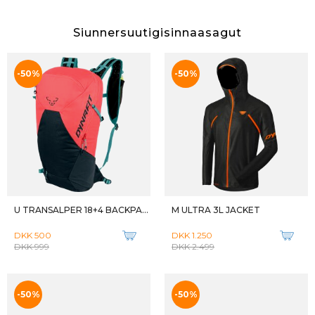
Siunnersuutigisinnaasagut
-50%
-50%
U TRANSALPER 18+4 BACKPACK
M ULTRA 3L JACKET
DKK 500
DKK 1.250
DKK 999
DKK 2.499
-50%
-50%