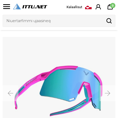
0
Kalaallisut