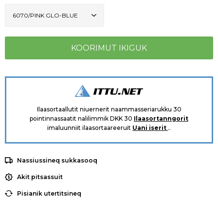
Ilaasortaallutit niuernerit naammasseriarukku 30
pointinnassaatit nalilimmik DKK 30
Ilaasortanngorit
imaluunniit ilaasortaareeruit
Uani iserit
..
Nassiussineq sukkasooq
Akit pitsassuit
Pisianik utertitsineq