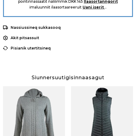
pointinnassaatit nalilimmik DKK 145
Ilaasortanngorit
imaluunniit ilaasortaareeruit
Uani iserit
..
Nassiussineq sukkasooq
Akit pitsassuit
Pisianik utertitsineq
Siunnersuutigisinnaasagut