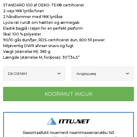
STANDARD 100 af OEKO-TEX® certificeret
2-vejs YKK lynlås foran
2 håndlommer med YKK lynlåse
Lycra rør rundt om hætten og ærmegab
Elastik bagpå i taljen for en perfekt pasform
Skal: 100 % polyester
90/10 gås dun/fjer, RDS-certificeret dun, 600 fill power
Miljøvenlig DWR afviser snavs og fugt
Vægt (størrelse M): 385 g
Længde (størrelse M, for/pose): 30”/34,5”
Ilaasortaallutit niuernerit naammasseriarukku 145