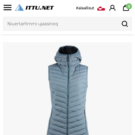
0
Kalaallisut