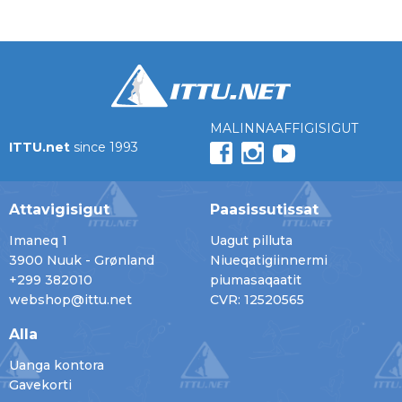
MALINNAAFFIGISIGUT
ITTU.net
since 1993
Attavigisigut
Paasissutissat
Imaneq 1
Uagut pilluta
3900 Nuuk - Grønland
Niueqatigiinnermi
+299 382010
piumasaqaatit
webshop@ittu.net
CVR: 12520565
Alla
Uanga kontora
Gavekorti