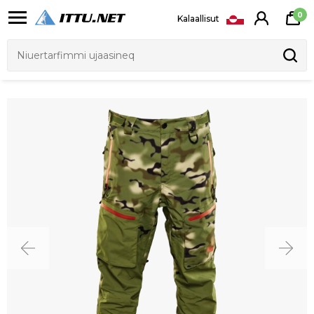
0
Kalaallisut