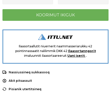
Ilaasortaallutit niuernerit naammasseriarukku 42
pointinnassaatit nalilimmik DKK 42
Ilaasortanngorit
imaluunniit ilaasortaareeruit
Uani iserit
..
Nassiussineq sukkasooq
Akit pitsassuit
Pisianik utertitsineq