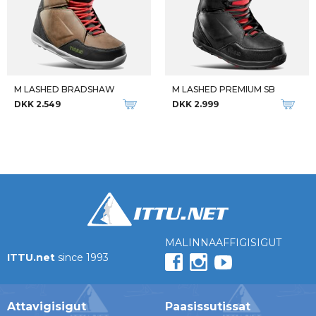
M LASHED BRADSHAW
M LASHED PREMIUM SB
DKK 2.549
DKK 2.999
MALINNAAFFIGISIGUT
ITTU.net
since 1993
Attavigisigut
Paasissutissat