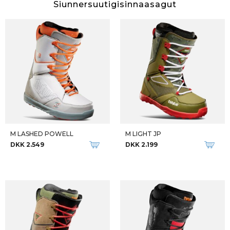
Siunnersuutigisinnaasagut
M LASHED POWELL
M LIGHT JP
DKK 2.549
DKK 2.199