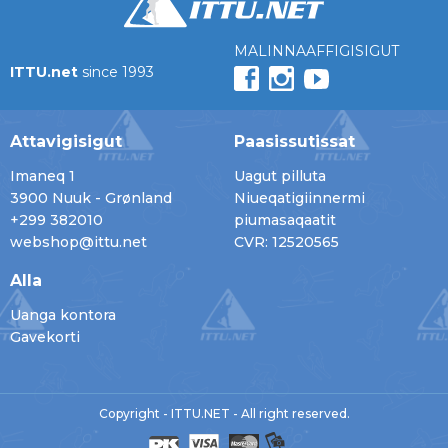
MALINNAAFFIGISIGUT
ITTU.net
since 1993
Attavigisigut
Paasissutissat
Imaneq 1
Uagut pilluta
3900 Nuuk - Grønland
Niueqatigiinnermi
+299 382010
piumasaqaatit
webshop@ittu.net
CVR: 12520565
Alla
Uanga kontora
Gavekorti
Copyright - ITTU.NET - All right reserved.