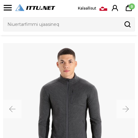
0
Kalaallisut