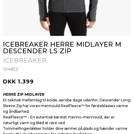
ICEBREAKER HERRE MIDLAYER M
DESCENDER LS ZIP
ICEBREAKER
104853
DKK 1.399
HERRE ZIP MIDLAYER
Et teknisk mellemlag til kolde, aerobe dage udenfor, Descender Long
Sleeve Zip har vores merinould RealFleece™ for førsteklasses varme
og åndbarhed.
RealFleece™ - En autentisk børstet merino-merinould, der er
naturligt varm og blød at røre ved
Tommelfingerløkker holder dine ærmer på plads og hænder varme