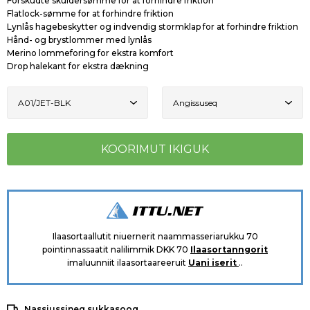
Forskudte skuldersømme for at forhindre friktion
Flatlock-sømme for at forhindre friktion
Lynlås hagebeskytter og indvendig stormklap for at forhindre friktion
Hånd- og brystlommer med lynlås
Merino lommeforing for ekstra komfort
Drop halekant for ekstra dækning
Ilaasortaallutit niuernerit naammasseriarukku 70
pointinnassaatit nalilimmik DKK 70
Ilaasortanngorit
imaluunniit ilaasortaareeruit
Uani iserit
..
Nassiussineq sukkasooq