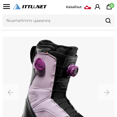
0
Kalaallisut