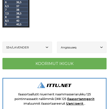
Ilaasortaallutit niuernerit naammasseriarukku 125
pointinnassaatit nalilimmik DKK 125
Ilaasortanngorit
imaluunniit ilaasortaareeruit
Uani iserit
..