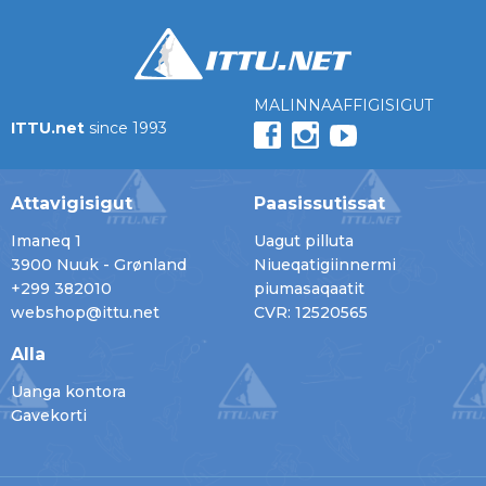
MALINNAAFFIGISIGUT
ITTU.net
since 1993
Attavigisigut
Paasissutissat
Imaneq 1
Uagut pilluta
3900 Nuuk - Grønland
Niueqatigiinnermi
+299 382010
piumasaqaatit
webshop@ittu.net
CVR: 12520565
Alla
Uanga kontora
Gavekorti