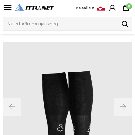
0
Kalaallisut