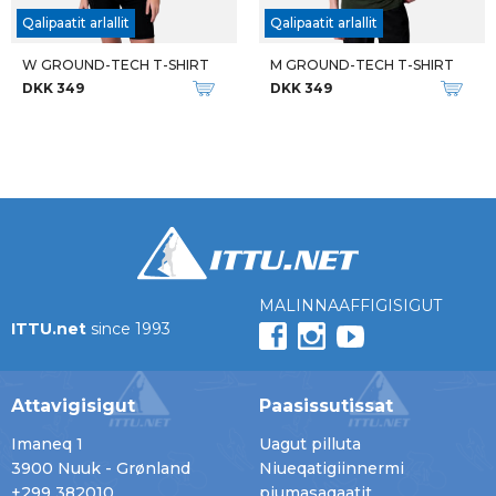
Qalipaatit arlallit
Qalipaatit arlallit
W GROUND-TECH T-SHIRT
M GROUND-TECH T-SHIRT
DKK 349
DKK 349
MALINNAAFFIGISIGUT
ITTU.net
since 1993
Attavigisigut
Paasissutissat
Imaneq 1
Uagut pilluta
3900 Nuuk - Grønland
Niueqatigiinnermi
+299 382010
piumasaqaatit