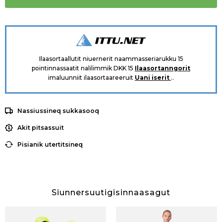
Ilaasortaallutit niuernerit naammasseriarukku 15
pointinnassaatit nalilimmik DKK 15
Ilaasortanngorit
imaluunniit ilaasortaareeruit
Uani iserit
..
Nassiussineq sukkasooq
Akit pitsassuit
Pisianik utertitsineq
Siunnersuutigisinnaasagut