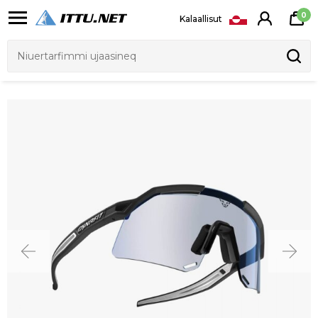
0
Kalaallisut