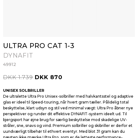
ULTRA PRO CAT 1-3
DYNAFIT
49912
DKK 1.739
DKK 870
UNISEX SOLBRILLER
De ultralette Ultra Pro Unisex-solbriller med halvkantsstel og adaptive
glas er ideel til Speed-touring, når hvert gram tæller. Pålidelig total
beskyttelse, klart udsyn og stil ved minimal vægt: Ultra Pro åbner nye
perspektiver og runder dit effektive DYNAFIT-system ideelt ud. Til
bjergsport har øjne brug for særlig beskyttelse mod skadelige UV-
stråler, sne, snavs og vind. Premium solbriller og skibriller er derfor et
uundværligt tilbehør til ethvert eventyr. Med blot 31 gram kan du
næsten ikke mærke Ultra Pro, som er de letteste performance-