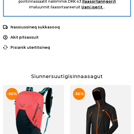
pointinnassaatit nalilimmik DKK 43
Ilaasortanngorit
imaluunniit ilaasortaareeruit
Uani iserit
..
Nassiussineq sukkasooq
Akit pitsassuit
Pisianik utertitsineq
Siunnersuutigisinnaasagut
-50%
-50%