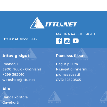
MALINNAAFFIGISIGUT
ITTU.net
since 1993
Attavigisigut
Paasissutissat
Imaneq 1
Uagut pilluta
3900 Nuuk - Grønland
Niueqatigiinnermi
+299 382010
piumasaqaatit
webshop@ittu.net
CVR: 12520565
Alla
Uanga kontora
Gavekorti