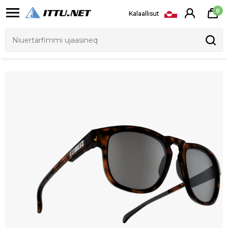
0
Kalaallisut