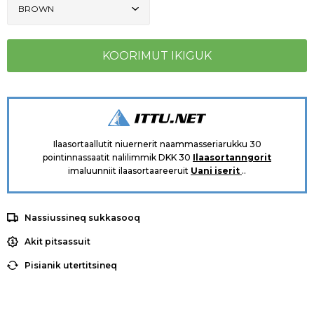
Ilaasortaallutit niuernerit naammasseriarukku 30
pointinnassaatit nalilimmik DKK 30
Ilaasortanngorit
imaluunniit ilaasortaareeruit
Uani iserit
..
Nassiussineq sukkasooq
Akit pitsassuit
Pisianik utertitsineq