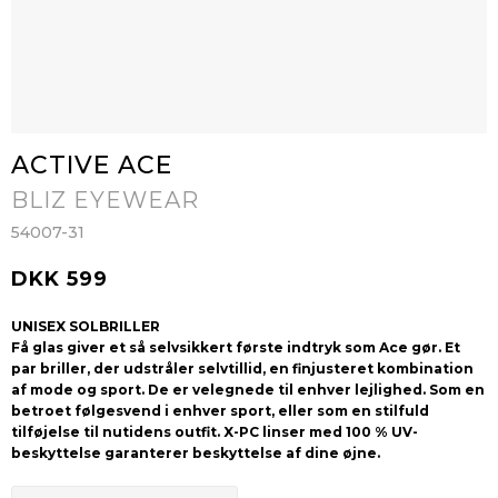
ACTIVE ACE
BLIZ EYEWEAR
54007-31
DKK 599
UNISEX SOLBRILLER
Få glas giver et så selvsikkert første indtryk som Ace gør. Et
par briller, der udstråler selvtillid, en finjusteret kombination
af mode og sport. De er velegnede til enhver lejlighed. Som en
betroet følgesvend i enhver sport, eller som en stilfuld
tilføjelse til nutidens outfit. X-PC linser med 100 % UV-
beskyttelse garanterer beskyttelse af dine øjne.