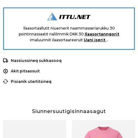
Ilaasortaallutit niuernerit naammasseriarukku 30
pointinnassaatit nalilimmik DKK 30
Ilaasortanngorit
imaluunniit ilaasortaareeruit
Uani iserit
..
Nassiussineq sukkasooq
Akit pitsassuit
Pisianik utertitsineq
Siunnersuutigisinnaasagut