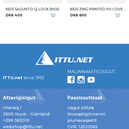
KIDS SAGUNTO Q-LOCK SHOE
KIDS ZING PRINTED PU COVERALL
DKK 400
DKK 600
MALINNAAFFIGISIGUT
ITTU.net
since 1993
Attavigisigut
Paasissutissat
Imaneq 1
Uagut pilluta
3900 Nuuk - Grønland
Niueqatigiinnermi
+299 382010
piumasaqaatit
webshop@ittu.net
CVR: 12520565