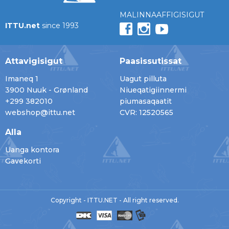
MALINNAAFFIGISIGUT
ITTU.net
since 1993
Attavigisigut
Paasissutissat
Imaneq 1
Uagut pilluta
3900 Nuuk - Grønland
Niueqatigiinnermi
+299 382010
piumasaqaatit
webshop@ittu.net
CVR: 12520565
Alla
Uanga kontora
Gavekorti
Copyright - ITTU.NET - All right reserved.