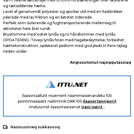
Varm fleecehættetrøje med G-1000-forstærkninger over skuldrene
og tætsiddende hætte.
Lavet af genanvendt polyester og sporbar uld med en fladstrikket
yderside med lav friktion og en børstet inderside.
Perfekt som isolerende og fugttransporterende mellemlag til
aktiviteter hele året rundt.
Brystlomme med lodret lynlås og to håndlommer med lynlås.
OPDATERING: Tovejs lynlås foran med hagebeskyttelse, forbedret
hættekonstruktion, opdateret pasform med god plads til flere tøjlag
neden under.
Angissutsinut najoqqutassiaq
Ilaasortaallutit niuernerit naammasseriarukku 105
pointinnassaatit nalilimmik DKK 105
Ilaasortanngorit
imaluunniit ilaasortaareeruit
Uani iserit
..
Nassiussineq sukkasooq