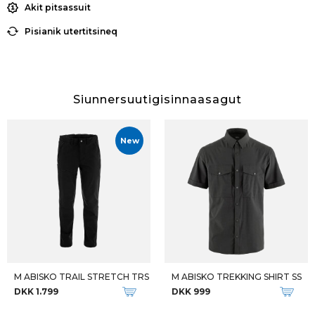
Akit pitsassuit
Pisianik utertitsineq
Siunnersuutigisinnaasagut
New
M ABISKO TRAIL STRETCH TRS
M ABISKO TREKKING SHIRT SS
DKK 1.799
DKK 999