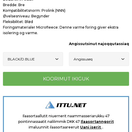
Bredde: Bre
Kompatibilitetsnorm: Prolink (NNN)
Øvelsesniveau: Begynder
Fleksibilitet: Blød
Foringsmaterialer
Microfleece: Denne varme foring giver ekstra
isolering og varme.
Angissutsinut najoqqutassiaq
Ilaasortaallutit niuernerit naammasseriarukku 47
pointinnassaatit nalilimmik DKK 47
Ilaasortanngorit
imaluunniit ilaasortaareeruit
Uani iserit
..