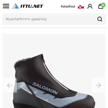
0
Kalaallisut