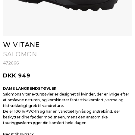
W VITANE
SALOMON
472666
DKK 949
DAME LANGRENDSTØVLER
Salomons Vitane-turstøvler er designet til kvinder, der er ivrige efter
at omfavne naturen, og kombinerer fantastisk komfort, varme og
tilstrækkeligt greb til vandreture.
De er 100 % PVC-fri og har en vandtæt lynlås og snørebånd, der
beskytter dine fødder mod sneen, mens den anatomiske
touringpasform øger din komfort hele dagen.
Bedst til: In-track