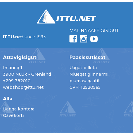
MALINNAAFFIGISIGUT
ITTU.net
since 1993
Attavigisigut
Paasissutissat
Imaneq 1
Uagut pilluta
3900 Nuuk - Grønland
Niueqatigiinnermi
+299 382010
piumasaqaatit
webshop@ittu.net
CVR: 12520565
Alla
Uanga kontora
Gavekorti