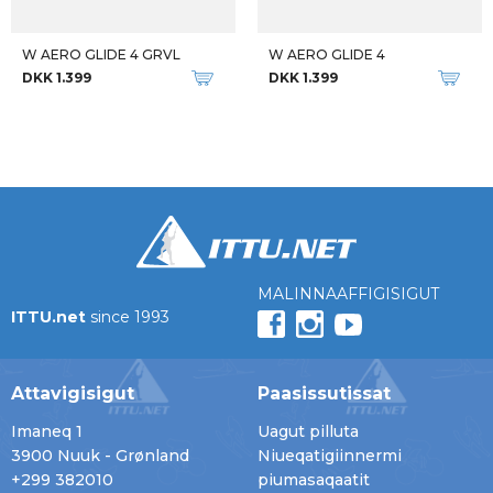
W AERO GLIDE 4 GRVL
W AERO GLIDE 4
DKK 1.399
DKK 1.399
MALINNAAFFIGISIGUT
ITTU.net
since 1993
Attavigisigut
Paasissutissat
Imaneq 1
Uagut pilluta
3900 Nuuk - Grønland
Niueqatigiinnermi
+299 382010
piumasaqaatit