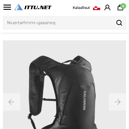
0
Kalaallisut