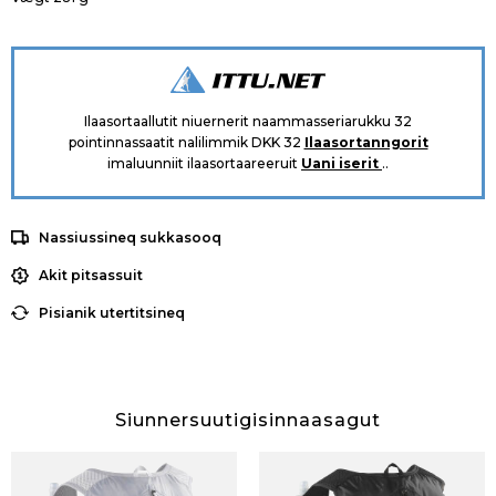
Ilaasortaallutit niuernerit naammasseriarukku 32
pointinnassaatit nalilimmik DKK 32
Ilaasortanngorit
imaluunniit ilaasortaareeruit
Uani iserit
..
Nassiussineq sukkasooq
Akit pitsassuit
Pisianik utertitsineq
Siunnersuutigisinnaasagut