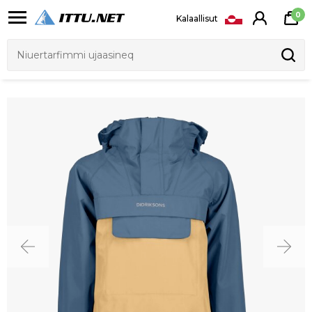
0
Kalaallisut