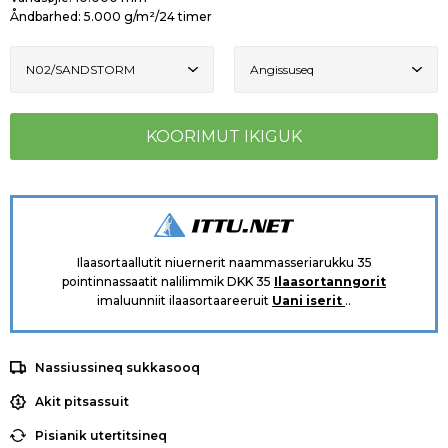
Åndbarhed: 5.000 g/m²/24 timer
Ilaasortaallutit niuernerit naammasseriarukku 35
pointinnassaatit nalilimmik DKK 35
Ilaasortanngorit
imaluunniit ilaasortaareeruit
Uani iserit
..
Nassiussineq sukkasooq
Akit pitsassuit
Pisianik utertitsineq