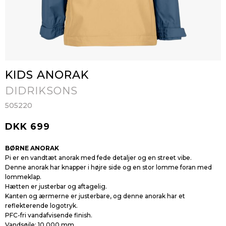
KIDS ANORAK
DIDRIKSONS
505220
DKK 699
BØRNE ANORAK
Pi er en vandtæt anorak med fede detaljer og en street vibe.
Denne anorak har knapper i højre side og en stor lomme foran med
lommeklap.
Hætten er justerbar og aftagelig.
Kanten og ærmerne er justerbare, og denne anorak har et
reflekterende logotryk.
PFC-fri vandafvisende finish.
Vandsøjle: 10.000 mm