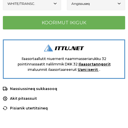
Ilaasortaallutit niuernerit naammasseriarukku 32
pointinnassaatit nalilimmik DKK 32
Ilaasortanngorit
imaluunniit ilaasortaareeruit
Uani iserit
..
Nassiussineq sukkasooq
Akit pitsassuit
Pisianik utertitsineq