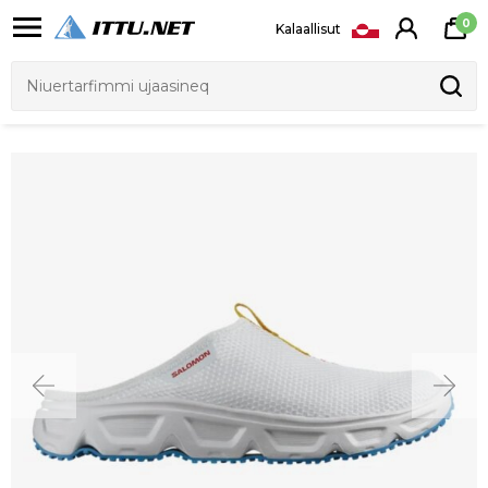
0
Kalaallisut