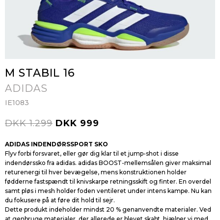
M STABIL 16
ADIDAS
IE1083
DKK 1.299
DKK 999
ADIDAS INDENDØRSSPORT SKO
Flyv forbi forsvaret, eller gør dig klar til et jump-shot i disse
indendørssko fra adidas. adidas BOOST-mellemsålen giver maksimal
returenergi til hver bevægelse, mens konstruktionen holder
fødderne fastspændt til knivskarpe retningsskift og finter. En overdel
samt pløs i mesh holder foden ventileret under intens kampe. Nu kan
du fokusere på at føre dit hold til sejr.
Dette produkt indeholder mindst 20 % genanvendte materialer. Ved
at genbruge materialer, der allerede er blevet skabt, hjælper vi med