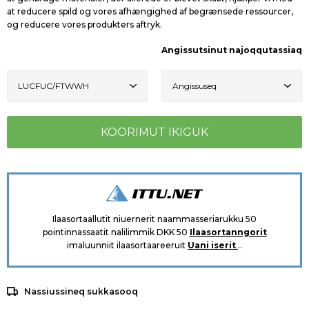
at reducere spild og vores afhængighed af begrænsede ressourcer,
og reducere vores produkters aftryk.
Angissutsinut najoqqutassiaq
Ilaasortaallutit niuernerit naammasseriarukku 50
pointinnassaatit nalilimmik DKK 50
Ilaasortanngorit
imaluunniit ilaasortaareeruit
Uani iserit
..
Nassiussineq sukkasooq