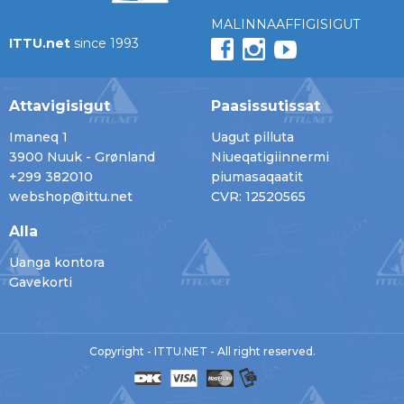
MALINNAAFFIGISIGUT
ITTU.net
since 1993
Attavigisigut
Paasissutissat
Imaneq 1
Uagut pilluta
3900 Nuuk - Grønland
Niueqatigiinnermi
+299 382010
piumasaqaatit
webshop@ittu.net
CVR: 12520565
Alla
Uanga kontora
Gavekorti
Copyright - ITTU.NET - All right reserved.