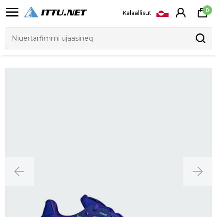
0
Kalaallisut