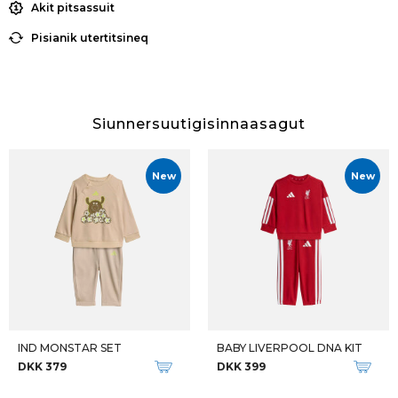
Akit pitsassuit
Pisianik utertitsineq
Siunnersuutigisinnaasagut
New
New
IND MONSTAR SET
BABY LIVERPOOL DNA KIT
DKK 379
DKK 399