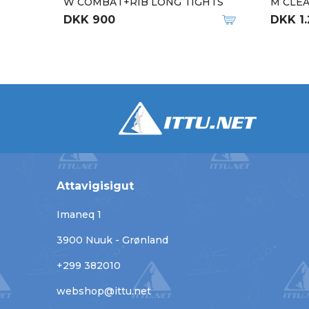
W COMBAT+RIB LONG TIGHTS
M CLEA
DKK 900
DKK 1
Attavigisigut
Imaneq 1
3900 Nuuk - Grønland
+299 382010
webshop@ittu.net