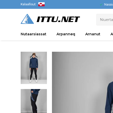
Kalaallisut
Nassi
Nutaarsiassat
Arpanneq
Arnanut
A