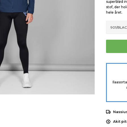
superblød in
stof, der h
hele året.
Ilaasort
Nassiu
Akit pi