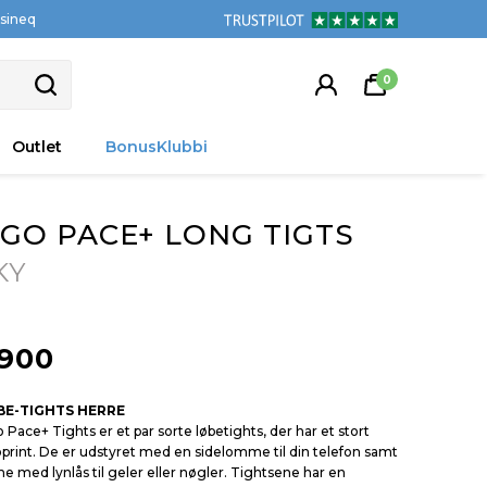
tsineq
0
Outlet
BonusKlubbi
GO PACE+ LONG TIGTS
KY
900
BE-TIGHTS HERRE
Pace+ Tights er et par sorte løbetights, der har et stort
print. De er udstyret med en sidelomme til din telefon samt
 med lynlås til geler eller nøgler. Tightsene har en