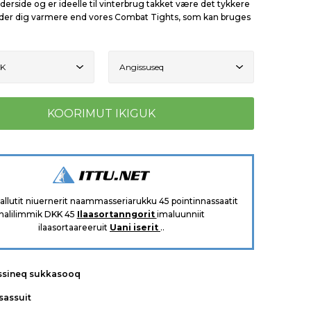
derside og er ideelle til vinterbrug takket være det tykkere
older dig varmere end vores Combat Tights, som kan bruges
aallutit niuernerit naammasseriarukku 45 pointinnassaatit
nalilimmik DKK 45
Ilaasortanngorit
imaluunniit
ilaasortaareeruit
Uani iserit
..
ssineq sukkasooq
tsassuit