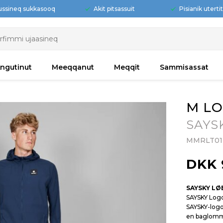
ussineq sukkasooq
Akit pitsassuit
Pisianik uterti
ngutinut
Meeqqanut
Meqqit
Sammisassat
M LO
SAYS
MMRLT01
DKK 
SAYSKY LØ
SAYSKY Logo 
SAYSKY-logo
en baglomme