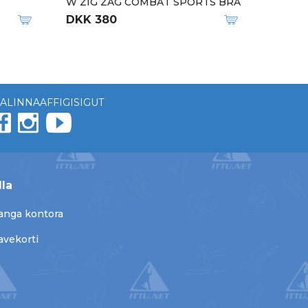
W ZIG ZAG COMBAT SPORTS BRA
DKK 380
ALINNAAFFIGISIGUT
lla
anga kontora
avekorti