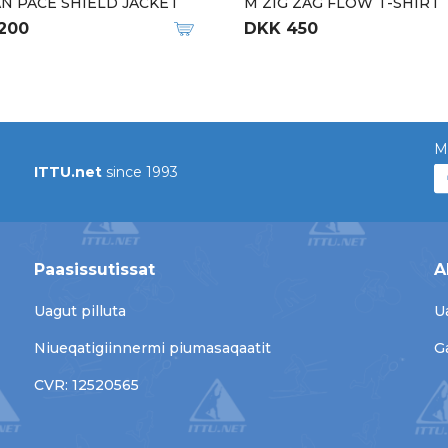
N PACE SHIELD JACKET
M ZIG ZAG FLOW T-SHIRT
.200
DKK 450
M
ITTU.net
since 1993
Paasissutissat
A
Uagut pilluta
U
Niueqatigiinnermi piumasaqaatit
G
CVR: 12520565