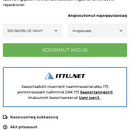
reparationer.
Angissutsinut najoqqutassiaq
Ilaasortaallutit niuernerit naammasseriarukku 175
pointinnassaatit nalilimmik DKK 175
Ilaasortanngorit
imaluunniit ilaasortaareeruit
Uani iserit
..
Nassiussineq sukkasooq
Akit pitsassuit