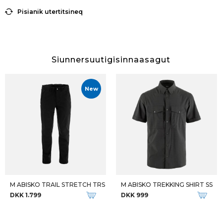
Pisianik utertitsineq
Siunnersuutigisinnaasagut
New
M ABISKO TRAIL STRETCH TRS
M ABISKO TREKKING SHIRT SS
DKK 1.799
DKK 999