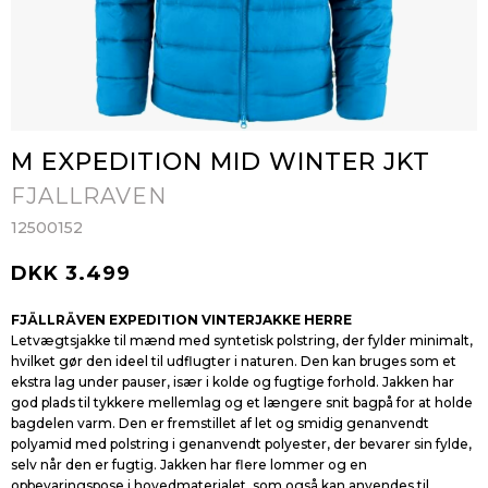
M EXPEDITION MID WINTER JKT
FJALLRAVEN
12500152
DKK 3.499
FJÄLLRÄVEN EXPEDITION VINTERJAKKE HERRE
Letvægtsjakke til mænd med syntetisk polstring, der fylder minimalt,
hvilket gør den ideel til udflugter i naturen. Den kan bruges som et
ekstra lag under pauser, især i kolde og fugtige forhold. Jakken har
god plads til tykkere mellemlag og et længere snit bagpå for at holde
bagdelen varm. Den er fremstillet af let og smidig genanvendt
polyamid med polstring i genanvendt polyester, der bevarer sin fylde,
selv når den er fugtig. Jakken har flere lommer og en
opbevaringspose i hovedmaterialet, som også kan anvendes til