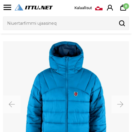
0
Kalaallisut