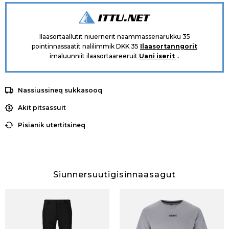
Ilaasortaallutit niuernerit naammasseriarukku 35
pointinnassaatit nalilimmik DKK 35
Ilaasortanngorit
imaluunniit ilaasortaareeruit
Uani iserit
..
Nassiussineq sukkasooq
Akit pitsassuit
Pisianik utertitsineq
Siunnersuutigisinnaasagut