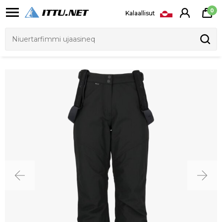
0
Kalaallisut