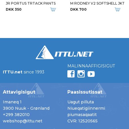
JR PORTUS TRTACK PANTS
M RODNEY V2 SOFTSHELL JKT
DKK 350
DKK 700
MALINNAAFFIGISIGUT
ITTU.net
since 1993
Attavigisigut
Paasissutissat
Imaneq 1
Uagut pilluta
3900 Nuuk - Grønland
Niueqatigiinnermi
+299 382010
piumasaqaatit
webshop@ittu.net
CVR: 12520565