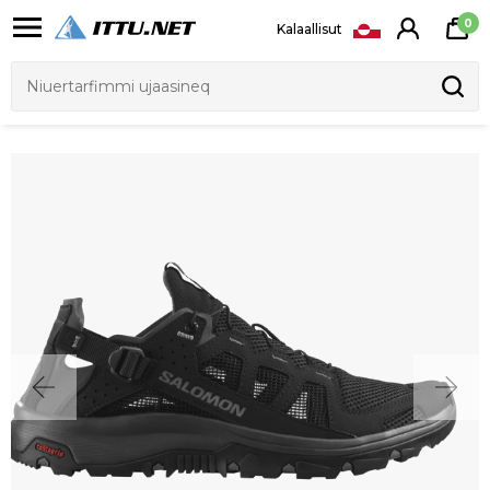
0
Kalaallisut