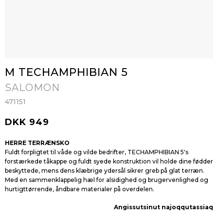
M TECHAMPHIBIAN 5
SALOMON
471151
DKK 949
HERRE TERRÆNSKO
Fuldt forpligtet til våde og vilde bedrifter, TECHAMPHIBIAN 5's
forstærkede tåkappe og fuldt syede konstruktion vil holde dine fødder
beskyttede, mens dens klæbrige ydersål sikrer greb på glat terræn.
Med en sammenklappelig hæl for alsidighed og brugervenlighed og
hurtigttørrende, åndbare materialer på overdelen.
Angissutsinut najoqqutassiaq