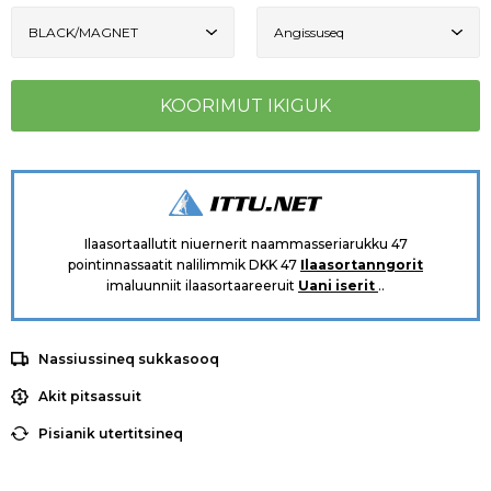
Ilaasortaallutit niuernerit naammasseriarukku 47
pointinnassaatit nalilimmik DKK 47
Ilaasortanngorit
imaluunniit ilaasortaareeruit
Uani iserit
..
Nassiussineq sukkasooq
Akit pitsassuit
Pisianik utertitsineq