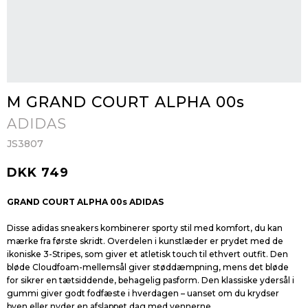
M GRAND COURT ALPHA 00s
ADIDAS
JS3807
DKK 749
GRAND COURT ALPHA 00s ADIDAS
Disse adidas sneakers kombinerer sporty stil med komfort, du kan
mærke fra første skridt. Overdelen i kunstlæder er prydet med de
ikoniske 3-Stripes, som giver et atletisk touch til ethvert outfit. Den
bløde Cloudfoam-mellemsål giver støddæmpning, mens det bløde
for sikrer en tætsiddende, behagelig pasform. Den klassiske ydersål i
gummi giver godt fodfæste i hverdagen – uanset om du krydser
byen eller nyder en afslappet dag med vennerne.