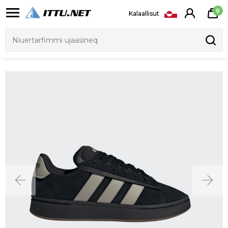
0
Kalaallisut