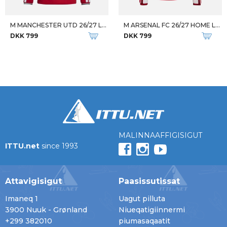
M MANCHESTER UTD 26/27 LS HOME
M ARSENAL FC 26/27 HOME LS JSY
DKK 799
DKK 799
MALINNAAFFIGISIGUT
ITTU.net
since 1993
Attavigisigut
Paasissutissat
Imaneq 1
Uagut pilluta
3900 Nuuk - Grønland
Niueqatigiinnermi
+299 382010
piumasaqaatit