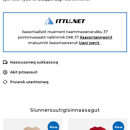
Ilaasortaallutit niuernerit naammasseriarukku 37
pointinnassaatit nalilimmik DKK 37
Ilaasortanngorit
imaluunniit ilaasortaareeruit
Uani iserit
..
Nassiussineq sukkasooq
Akit pitsassuit
Pisianik utertitsineq
Siunnersuutigisinnaasagut
New
New