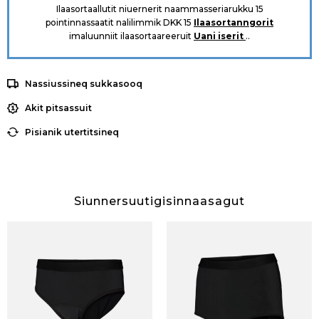
Ilaasortaallutit niuernerit naammasseriarukku 15
pointinnassaatit nalilimmik DKK 15
Ilaasortanngorit
imaluunniit ilaasortaareeruit
Uani iserit
..
Nassiussineq sukkasooq
Akit pitsassuit
Pisianik utertitsineq
Siunnersuutigisinnaasagut