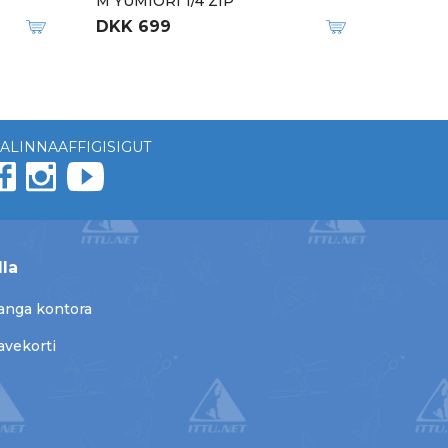
M YUMIORI 1/4 ZIP
DKK 699
ALINNAAFFIGISIGUT
lla
anga kontora
avekorti