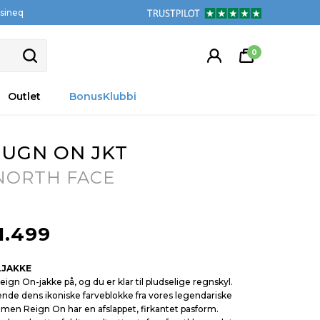
tsineq
0
Outlet
BonusKlubbi
UGN ON JKT
NORTH FACE
1.499
LJAKKE
ign On-jakke på, og du er klar til pludselige regnskyl.
ende dens ikoniske farveblokke fra vores legendariske
 men Reign On har en afslappet, firkantet pasform.