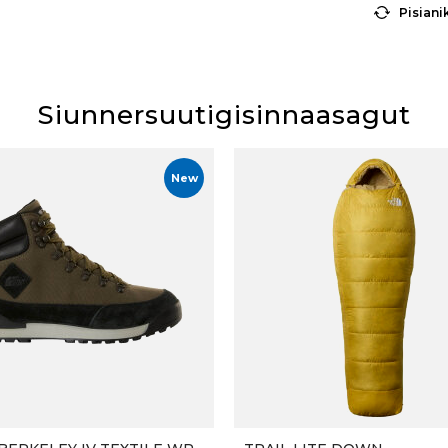
Pisiani
Siunnersuutigisinnaasagut
New