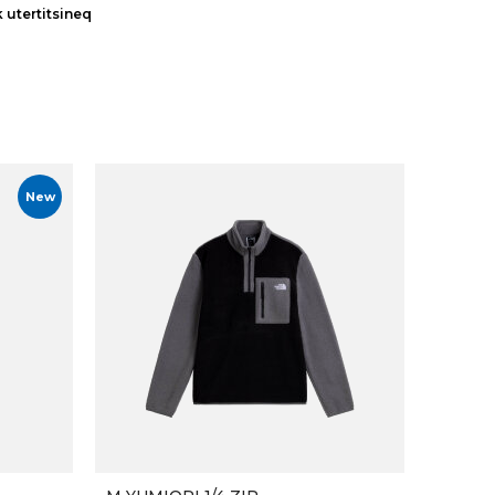
k utertitsineq
New