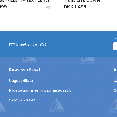
BERKELEY IV TEXTILE WP
TRAIL LITE DOWN
199
DKK 1.499
M
ITTU.net
since 1993
Paasissutissat
A
Uagut pilluta
U
Niueqatigiinnermi piumasaqaatit
G
CVR: 12520565