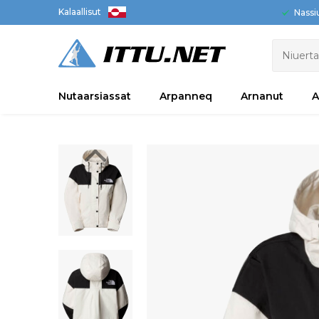
Kalaallisut
Nassi
Nutaarsiassat
Arpanneq
Arnanut
A