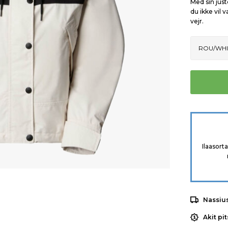
Med sin just
du ikke vil 
vejr.
Ilaasort
Nassiu
Akit pi