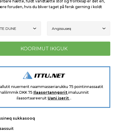
erbare hætte, fuldt vandtætte stof og frontklap er det en,
være foruden, hvis du bliver taget på fersk gerning i koldt
aallutit niuernerit naammasseriarukku 75 pointinnassaatit
nalilimmik DKK 75
Ilaasortanngorit
imaluunniit
ilaasortaareeruit
Uani iserit
..
ssineq sukkasooq
tsassuit