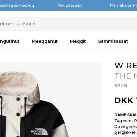
ussineq sukkasooq
Akit pitsassuit
Pisianik uterti
ngutinut
Meeqqanut
Meqqit
Sammisassat
W RE
THE 
8BCH
DKK 
DAME SKA
Tag vores Re
Du vil genk
bjergjakker,