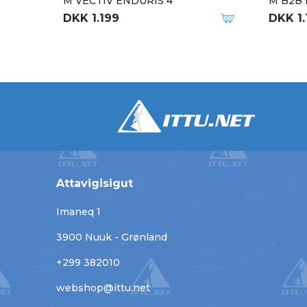
M VECTIV ENDURIS 4
M B2B 
DKK 1.199
DKK 1.
Attavigisigut
Imaneq 1
3900 Nuuk - Grønland
+299 382010
webshop@ittu.net