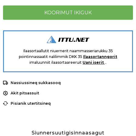
Ilaasortaallutit niuernerit naammasseriarukku 35
pointinnassaatit nalilimmik DKK 35
Ilaasortanngorit
imaluunniit ilaasortaareeruit
Uani iserit
..
Nassiussineq sukkasooq
Akit pitsassuit
Pisianik utertitsineq
Siunnersuutigisinnaasagut