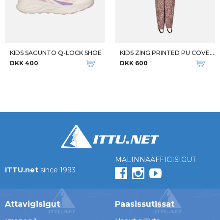
KIDS SAGUNTO Q-LOCK SHOE
KIDS ZING PRINTED PU COVERALL
DKK 400
DKK 600
MALINNAAFFIGISIGUT
ITTU.net
since 1993
Attavigisigut
Paasissutissat