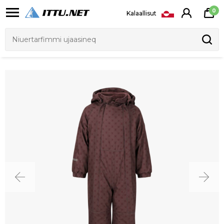
0
Kalaallisut