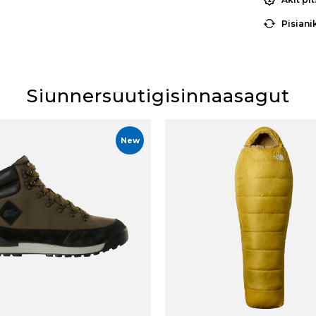
Pisiani
Siunnersuutigisinnaasagut
New