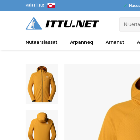
Kalaallisut
Nassi
Nutaarsiassat
Arpanneq
Arnanut
A