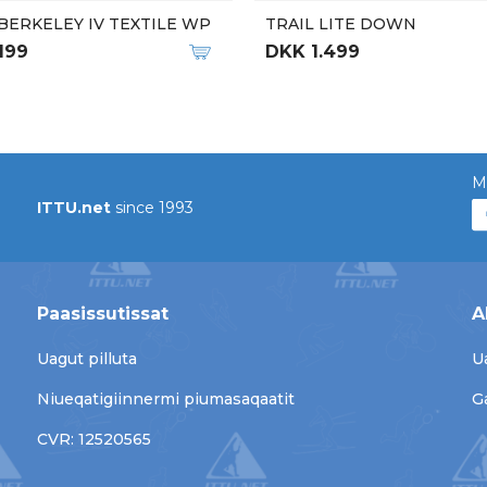
BERKELEY IV TEXTILE WP
TRAIL LITE DOWN
199
DKK 1.499
M
ITTU.net
since 1993
Paasissutissat
A
Uagut pilluta
U
Niueqatigiinnermi piumasaqaatit
G
CVR: 12520565