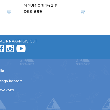
M YUMIORI 1/4 ZIP
DKK 699
ALINNAAFFIGISIGUT
lla
anga kontora
avekorti