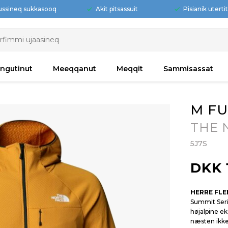
ussineq sukkasooq
Akit pitsassuit
Pisianik uterti
ngutinut
Meeqqanut
Meqqit
Sammisassat
M FU
THE 
5J7S
DKK 
HERRE FLE
Summit Ser
højalpine ek
næsten ikke