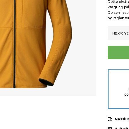
Dette ekstr
vægt og pak
De sømløse 
og raglanær
po
Nassiu
Akit pi