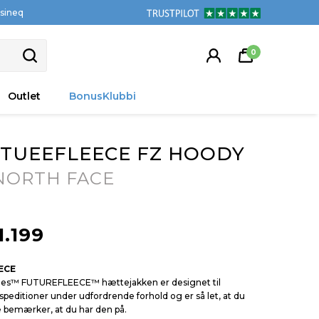
tsineq
0
Outlet
BonusKlubbi
TUEEFLEECE FZ HOODY
NORTH FACE
1.199
ECE
ies™ FUTUREFLEECE™ hættejakken er designet til
speditioner under udfordrende forhold og er så let, at du
 bemærker, at du har den på.