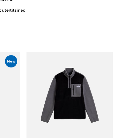
k utertitsineq
New