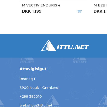
M VECTIV ENDURIS 4
M B2B 
DKK 1.199
DKK 1.
Attavigisigut
Imaneq 1
3900 Nuuk - Grønland
+299 382010
webshop@ittu.net