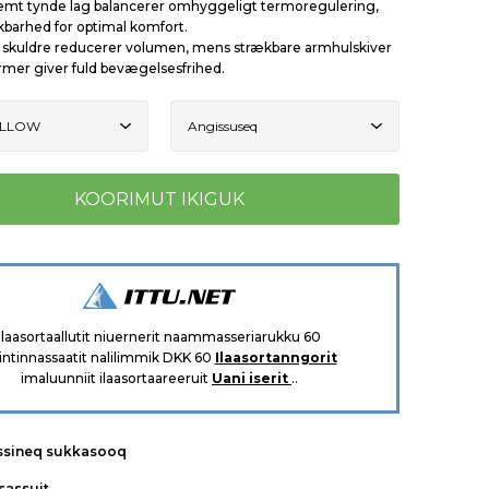
emt tynde lag balancerer omhyggeligt termoregulering,
barhed for optimal komfort.
skuldre reducerer volumen, mens strækbare armhulskiver
mer giver fuld bevægelsesfrihed.
Ilaasortaallutit niuernerit naammasseriarukku 60
intinnassaatit nalilimmik DKK 60
Ilaasortanngorit
imaluunniit ilaasortaareeruit
Uani iserit
..
ssineq sukkasooq
tsassuit