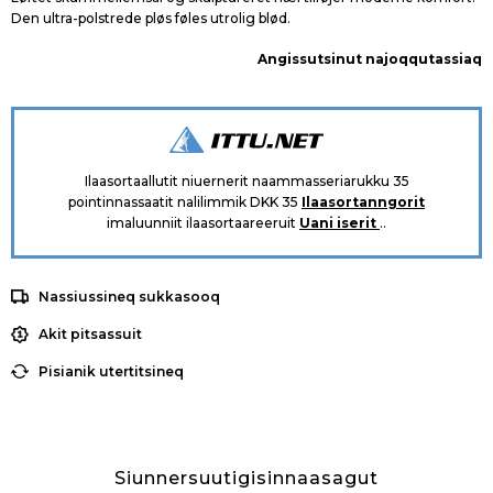
Den ultra-polstrede pløs føles utrolig blød.
Angissutsinut najoqqutassiaq
Ilaasortaallutit niuernerit naammasseriarukku 35
pointinnassaatit nalilimmik DKK 35
Ilaasortanngorit
imaluunniit ilaasortaareeruit
Uani iserit
..
Nassiussineq sukkasooq
Akit pitsassuit
Pisianik utertitsineq
Siunnersuutigisinnaasagut