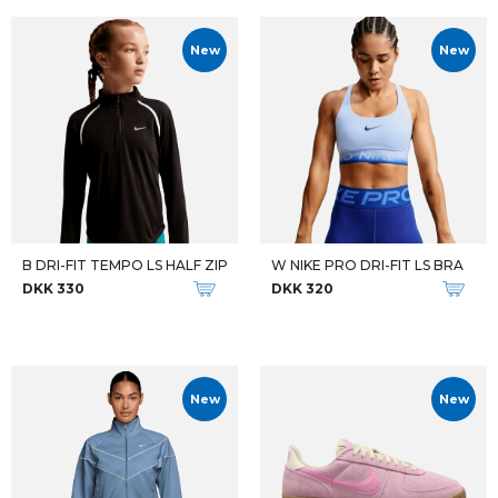
New
New
B DRI-FIT TEMPO LS HALF ZIP
W NIKE PRO DRI-FIT LS BRA
DKK 330
DKK 320
New
New