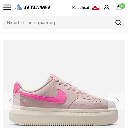
0
Kalaallisut