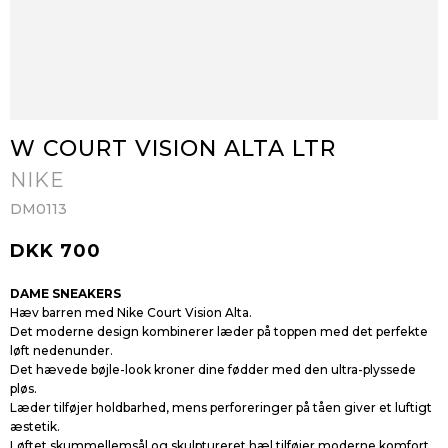
W COURT VISION ALTA LTR
NIKE
DM0113
DKK 700
DAME SNEAKERS
Hæv barren med Nike Court Vision Alta.
Det moderne design kombinerer læder på toppen med det perfekte
løft nedenunder.
Det hævede bøjle-look kroner dine fødder med den ultra-plyssede
pløs.
Læder tilføjer holdbarhed, mens perforeringer på tåen giver et luftigt
æstetik.
Løftet skummellemsål og skulptureret hæl tilføjer moderne komfort.