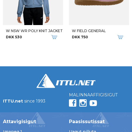
W NSW WR POLY KNIT JACKET
W FIELD GENERAL
DKK 530
DKK 750
MALINNAAFFIGISIGUT
ITTU.net
since 1993
Attavigisigut
Paasissutissat
Imaneq 1
Uagut pilluta