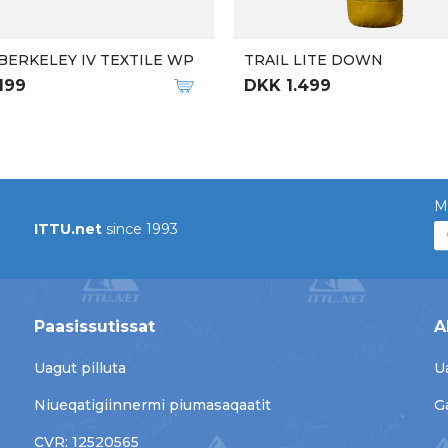
BERKELEY IV TEXTILE WP
TRAIL LITE DOWN
199
DKK 1.499
M
ITTU.net
since 1993
Paasissutissat
A
Uagut pilluta
U
Niueqatigiinnermi piumasaqaatit
G
CVR: 12520565