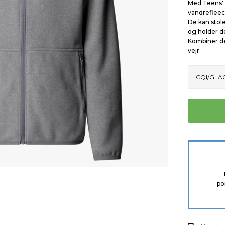
Med Teens' G
vandrefleec
De kan stol
og holder de
Kombiner de
vejr.
po