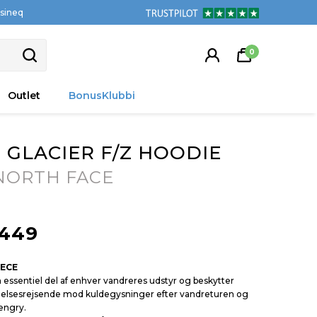
tsineq
0
Outlet
BonusKlubbi
 GLACIER F/Z HOODIE
NORTH FACE
449
EECE
 essentiel del af enhver vandreres udstyr og beskytter
elsesrejsende mod kuldegysninger efter vandreturen og
engry.