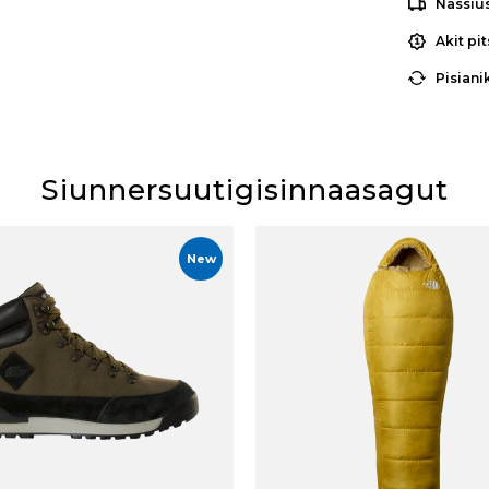
Nassiu
Akit pi
Pisiani
Siunnersuutigisinnaasagut
New