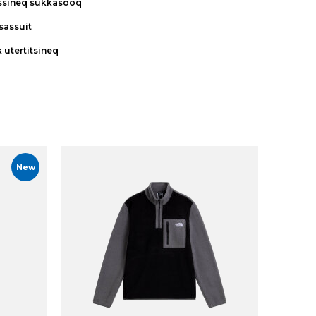
ssineq sukkasooq
tsassuit
k utertitsineq
New