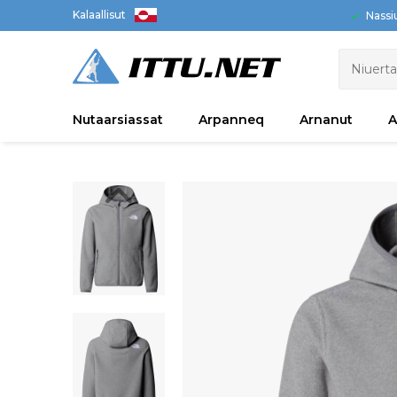
Kalaallisut
Nassi
Nutaarsiassat
Arpanneq
Arnanut
A