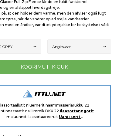
lacier Full-Zip Fleece får de en fuldt funktionel
e og en afslappet hverdagstrøje.
e på, at den holder dem varme, men den afviser også fugt
m tørre, når de vandrer op ad stejle vandrestier.
n med en åndbar, vandtæt yderjakke for beskyttelse i vådt
Ilaasortaallutit niuernerit naammasseriarukku 22
intinnassaatit nalilimmik DKK 22
Ilaasortanngorit
imaluunniit ilaasortaareeruit
Uani iserit
..