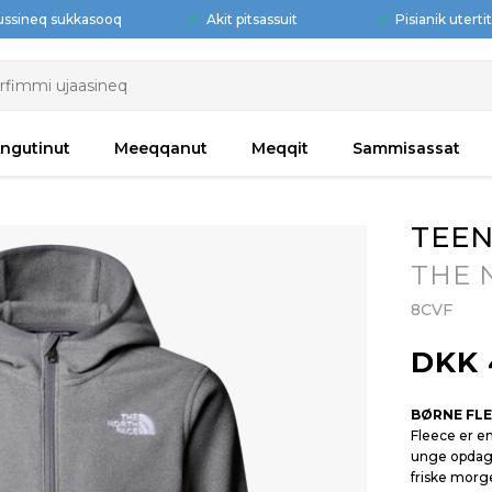
ussineq sukkasooq
Akit pitsassuit
Pisianik uterti
ngutinut
Meeqqanut
Meqqit
Sammisassat
TEEN
THE 
8CVF
DKK 
BØRNE FL
Fleece er en
unge opdag
friske morg