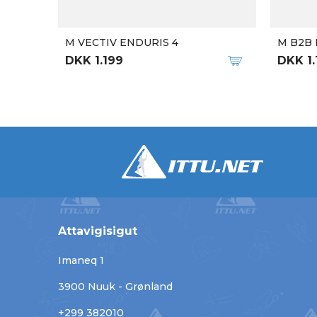
M VECTIV ENDURIS 4
M B2B 
DKK 1.199
DKK 1.
Attavigisigut
Imaneq 1
3900 Nuuk - Grønland
+299 382010