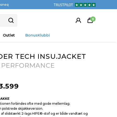
tsineq
0
Outlet
BonusKlubbi
DER TECH INSU.JACKET
 PERFORMANCE
3.599
JAKKE
ktionen forbindes ofte med gode mellemlag.
 polstrede skijakkeversion.
t af slidstærkt 2-lags HIPE®-stof og er både vandtæt og