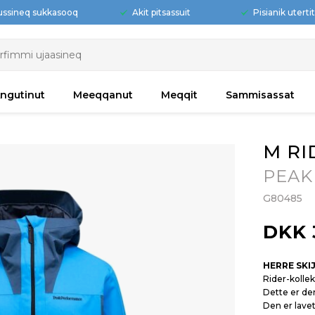
ussineq sukkasooq
Akit pitsassuit
Pisianik uterti
ngutinut
Meeqqanut
Meqqit
Sammisassat
M RI
PEAK
G80485
DKK 
HERRE SKI
Rider-kolle
Dette er den
Den er lave