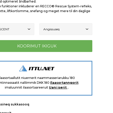
d optimeret åndbarhed.
ke funktioner inkluderer en RECCO® Rescue System-refleks,
ætte, liftkortlomme, snefang og meget mere til din daglige
Ilaasortaallutit niuernerit naammasseriarukku 180
ntinnassaatit nalilimmik DKK 180
Ilaasortanngorit
imaluunniit ilaasortaareeruit
Uani iserit
..
ssineq sukkasooq
tsassuit