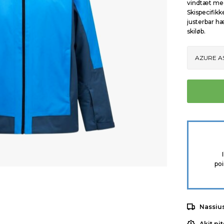
vindtæt me
Skispecifik
justerbar h
skiløb.
poi
Nassiu
Akit pi