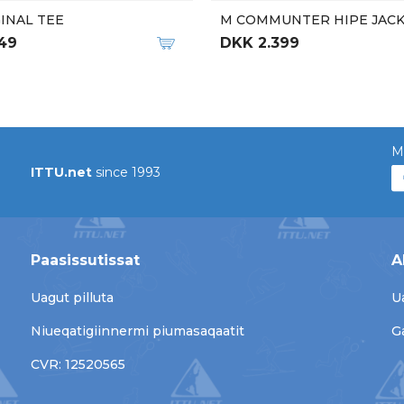
INAL TEE
M COMMUNTER HIPE JAC
49
DKK 2.399
M
ITTU.net
since 1993
Paasissutissat
A
Uagut pilluta
U
Niueqatigiinnermi piumasaqaatit
G
CVR: 12520565