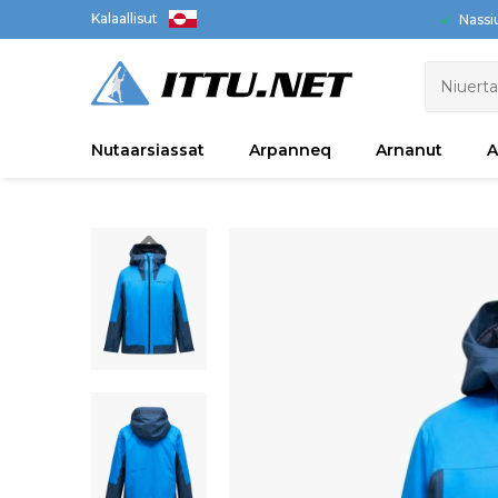
Kalaallisut
Nassi
Nutaarsiassat
Arpanneq
Arnanut
A