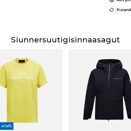
Pisiani
Siunnersuutigisinnaasagut
 arlallit