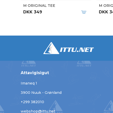
M ORIGINAL TEE
M ORIG
DKK 349
DKK 3
Attavigisigut
Imaneq 1
3900 Nuuk - Grønland
+299 382010
webshop@ittu.net