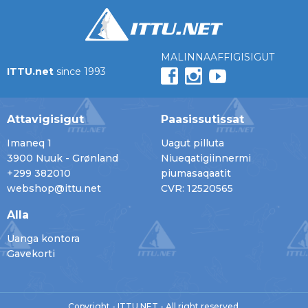
MALINNAAFFIGISIGUT
ITTU.net
since 1993
Attavigisigut
Paasissutissat
Imaneq 1
Uagut pilluta
3900 Nuuk - Grønland
Niueqatigiinnermi
+299 382010
piumasaqaatit
webshop@ittu.net
CVR: 12520565
Alla
Uanga kontora
Gavekorti
Copyright - ITTU.NET - All right reserved.