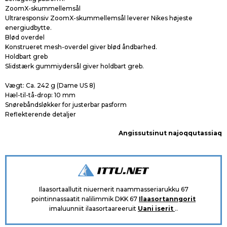
ZoomX-skummellemsål
Ultraresponsiv ZoomX-skummellemsål leverer Nikes højeste
energiudbytte.
Blød overdel
Konstrueret mesh-overdel giver blød åndbarhed.
Holdbart greb
Slidstærk gummiydersål giver holdbart greb.
Vægt: Ca. 242 g (Dame US 8)
Hæl-til-tå-drop: 10 mm
Snørebåndsløkker for justerbar pasform
Reflekterende detaljer
Angissutsinut najoqqutassiaq
Ilaasortaallutit niuernerit naammasseriarukku 67
pointinnassaatit nalilimmik DKK 67
Ilaasortanngorit
imaluunniit ilaasortaareeruit
Uani iserit
..