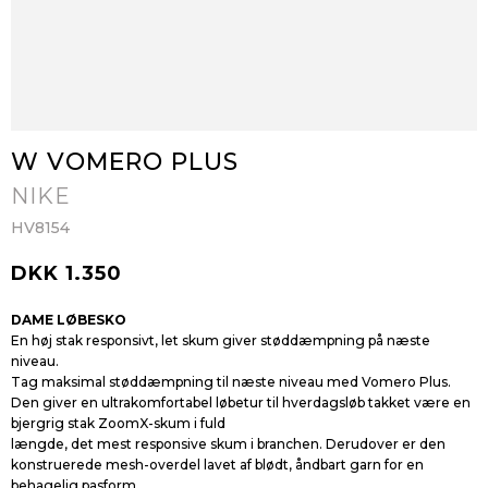
W VOMERO PLUS
NIKE
HV8154
DKK 1.350
DAME LØBESKO
En høj stak responsivt, let skum giver støddæmpning på næste
niveau.
Tag maksimal støddæmpning til næste niveau med Vomero Plus.
Den giver en ultrakomfortabel løbetur til hverdagsløb takket være en
bjergrig stak ZoomX-skum i fuld
længde, det mest responsive skum i branchen. Derudover er den
konstruerede mesh-overdel lavet af blødt, åndbart garn for en
behagelig pasform.