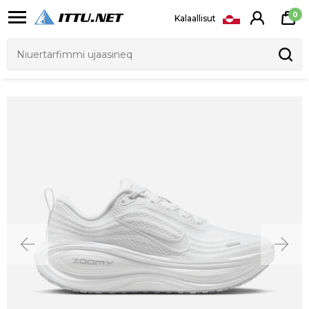
0
Kalaallisut