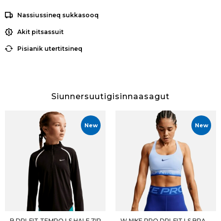
Nassiussineq sukkasooq
Akit pitsassuit
Pisianik utertitsineq
Siunnersuutigisinnaasagut
New
New
B DRI-FIT TEMPO LS HALF ZIP
W NIKE PRO DRI-FIT LS BRA