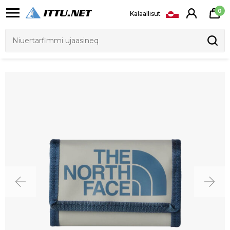
0
Kalaallisut