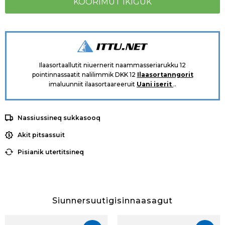
Ilaasortaallutit niuernerit naammasseriarukku 12
pointinnassaatit nalilimmik DKK 12
Ilaasortanngorit
imaluunniit ilaasortaareeruit
Uani iserit
..
Nassiussineq sukkasooq
Akit pitsassuit
Pisianik utertitsineq
Siunnersuutigisinnaasagut