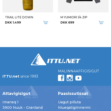
TRAIL LITE DOWN
M YUMIORI 1/4 ZIP
DKK 1.499
DKK 699
MALINNAAFFIGISIGUT
ITTU.net
since 1993
Attavigisigut
Paasissutissat
Imaneq 1
Uagut pilluta
3900 Nuuk - Grønland
Niueqatigiinnermi