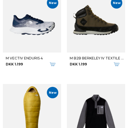
New
New
M VECTIV ENDURIS 4
M B2B BERKELEY IV TEXTILE WP
DKK 1.199
DKK 1.199
New