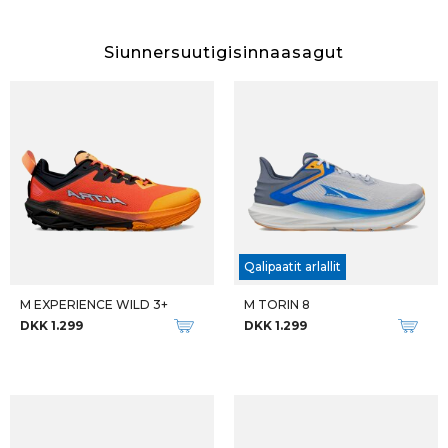
Siunnersuutigisinnaasagut
Qalipaatit arlallit
M EXPERIENCE WILD 3+
M TORIN 8
DKK 1.299
DKK 1.299