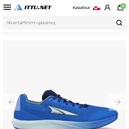
0
Kalaallisut