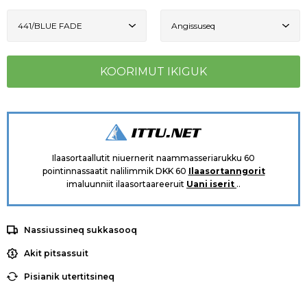
Ilaasortaallutit niuernerit naammasseriarukku 60
pointinnassaatit nalilimmik DKK 60
Ilaasortanngorit
imaluunniit ilaasortaareeruit
Uani iserit
..
Nassiussineq sukkasooq
Akit pitsassuit
Pisianik utertitsineq