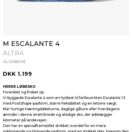
M ESCALANTE 4
ALTRA
AL0A85NE
DKK 1.199
HERRE LØBESKO
Forenklet og frisket op.
Vi byggede Escalante 4 som en hyldest til fanfavoritten Escalante 1.5
med FootShape-pasform, større fleksibilitet og en lettere vægt.
Klar hurtige træningsløbeturne, daglige gåture eller hverdagens
ærinder i denne strømlinede og alsidige sko, der ødelægger
kilometer på landevejen.
Den har en specialfremstillet strikket overdel for en mere
soklignende og tilgivende pasform, med en strikket pløs, ligesom den