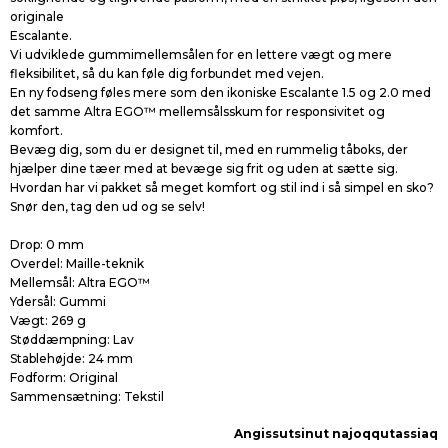
originale
Escalante.
Vi udviklede gummimellemsålen for en lettere vægt og mere
fleksibilitet, så du kan føle dig forbundet med vejen.
En ny fodseng føles mere som den ikoniske Escalante 1.5 og 2.0 med
det samme Altra EGO™ mellemsålsskum for responsivitet og
komfort.
Bevæg dig, som du er designet til, med en rummelig tåboks, der
hjælper dine tæer med at bevæge sig frit og uden at sætte sig.
Hvordan har vi pakket så meget komfort og stil ind i så simpel en sko?
Snør den, tag den ud og se selv!
Drop: 0 mm
Overdel: Maille-teknik
Mellemsål: Altra EGO™
Ydersål: Gummi
Vægt: 269 g
Støddæmpning: Lav
Stablehøjde: 24 mm
Fodform: Original
Sammensætning: Tekstil
Angissutsinut najoqqutassiaq