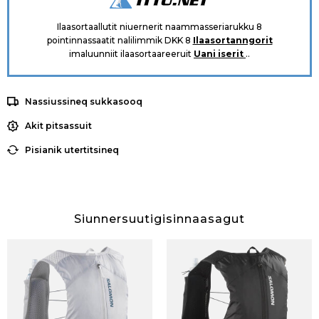
Ilaasortaallutit niuernerit naammasseriarukku 8
pointinnassaatit nalilimmik DKK 8
Ilaasortanngorit
imaluunniit ilaasortaareeruit
Uani iserit
..
Nassiussineq sukkasooq
Akit pitsassuit
Pisianik utertitsineq
Siunnersuutigisinnaasagut