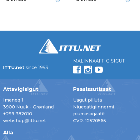
MALINNAAFFIGISIGUT
ITTU.net
since 1993
Attavigisigut
Paasissutissat
Imaneq 1
Uagut pilluta
3900 Nuuk - Grønland
Niueqatigiinnermi
+299 382010
piumasaqaatit
webshop@ittu.net
CVR: 12520565
Alla