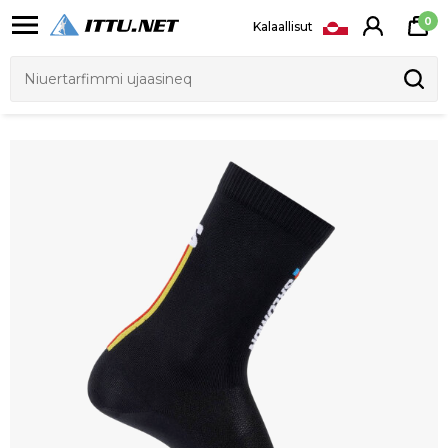
0
Kalaallisut