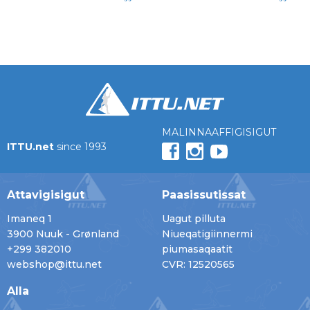
MALINNAAFFIGISIGUT
ITTU.net
since 1993
Attavigisigut
Paasissutissat
Imaneq 1
Uagut pilluta
3900 Nuuk - Grønland
Niueqatigiinnermi
+299 382010
piumasaqaatit
webshop@ittu.net
CVR: 12520565
Alla