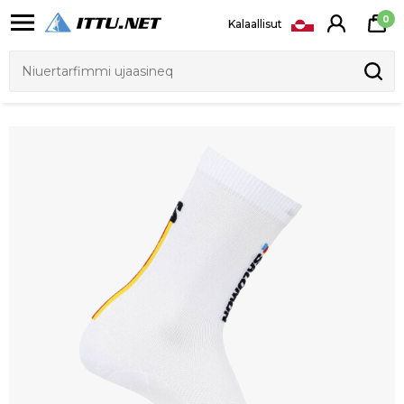
0
Kalaallisut