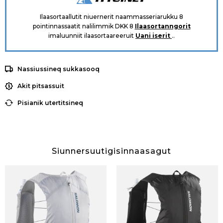
Ilaasortaallutit niuernerit naammasseriarukku 8
pointinnassaatit nalilimmik DKK 8
Ilaasortanngorit
imaluunniit ilaasortaareeruit
Uani iserit
..
Nassiussineq sukkasooq
Akit pitsassuit
Pisianik utertitsineq
Siunnersuutigisinnaasagut